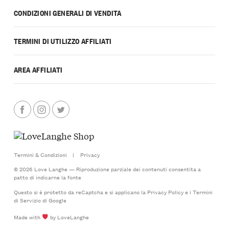
CONDIZIONI GENERALI DI VENDITA
TERMINI DI UTILIZZO AFFILIATI
AREA AFFILIATI
Termini & Condizioni
|
Privacy
© 2026 Love Langhe — Riproduzione parziale dei contenuti consentita a
patto di indicarne la fonte
Questo si è protetto da reCaptcha e si applicano la
Privacy Policy
e i
Termini
di Servizio
di Google
Made with
by LoveLanghe