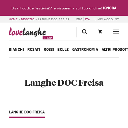
IGNORA
Usa il codice "estivini5" e risparmia sul tuo ordine!
HOME
»
NEGOZIO
»
LANGHE DOC FREISA
ENG
ITA
IL MIO ACCOUNT
love
langhe
SHOP
BIANCHI
ROSATI
ROSSI
BOLLE
GASTRONOMIA
ALTRI PRODOT
Langhe DOC Freisa
LANGHE DOC FREISA