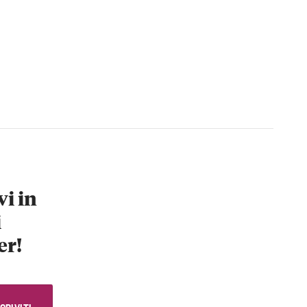
vi in
i
er!