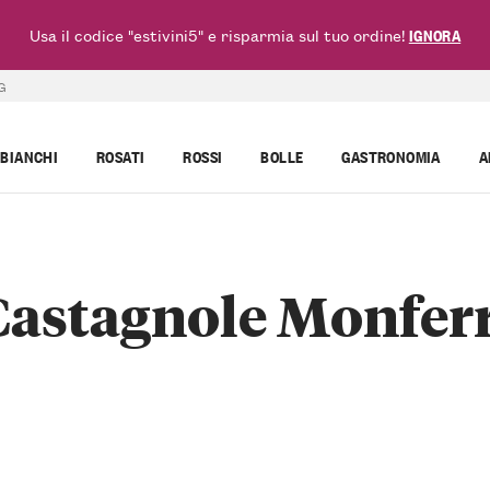
Usa il codice "estivini5" e risparmia sul tuo ordine!
IGNORA
G
BIANCHI
ROSATI
ROSSI
BOLLE
GASTRONOMIA
A
Castagnole Monfe