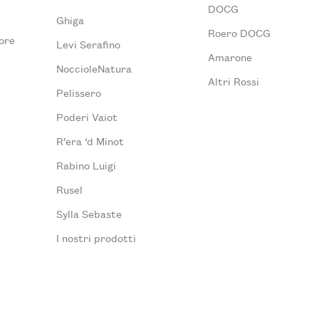
DOCG
Ghiga
Roero DOCG
ore
Levi Serafino
Amarone
NoccioleNatura
Altri Rossi
Pelissero
Poderi Vaiot
R’era ‘d Minot
Rabino Luigi
Rusel
Sylla Sebaste
I nostri prodotti