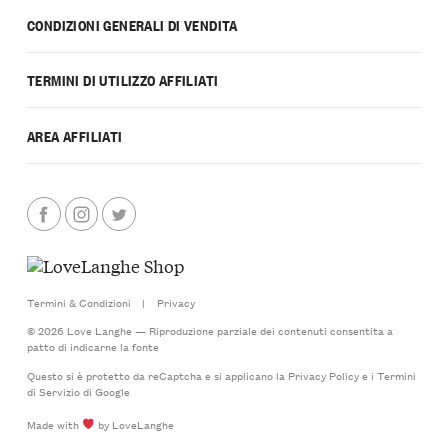
CONDIZIONI GENERALI DI VENDITA
TERMINI DI UTILIZZO AFFILIATI
AREA AFFILIATI
Termini & Condizioni
|
Privacy
© 2026 Love Langhe — Riproduzione parziale dei contenuti consentita a
patto di indicarne la fonte
Questo si è protetto da reCaptcha e si applicano la
Privacy Policy
e i
Termini
di Servizio
di Google
Made with
by LoveLanghe