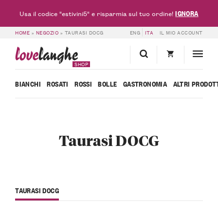
IGNORA
Usa il codice "estivini5" e risparmia sul tuo ordine!
HOME
»
NEGOZIO
»
TAURASI DOCG
ENG
ITA
IL MIO ACCOUNT
love
langhe
SHOP
BIANCHI
ROSATI
ROSSI
BOLLE
GASTRONOMIA
ALTRI PRODOT
Taurasi DOCG
TAURASI DOCG