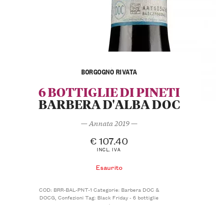
BORGOGNO RIVATA
6 BOTTIGLIE DI PINETI
BARBERA D'ALBA DOC
— Annata 2019 —
€
107.40
INCL. IVA
Esaurito
COD:
BRR-BAL-PNT-1
Categorie:
Barbera DOC &
DOCG
,
Confezioni
Tag:
Black Friday - 6 bottiglie