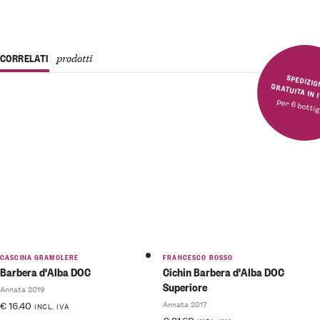
CORRELATI
prodotti
SPEDIZIONE GRATUITA 
per 6 bottig
CASCINA GRAMOLERE
FRANCESCO ROSSO
Barbera d'Alba DOC
Cichin Barbera d'Alba DOC
Superiore
Annata 2019
Annata 2017
€
16.40
INCL. IVA