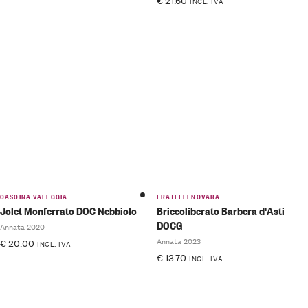
€
21.60
INCL. IVA
CASCINA VALEGGIA
FRATELLI NOVARA
Jolet Monferrato DOC Nebbiolo
Briccoliberato Barbera d'Asti
DOCG
Annata 2020
Annata 2023
€
20.00
INCL. IVA
€
13.70
INCL. IVA