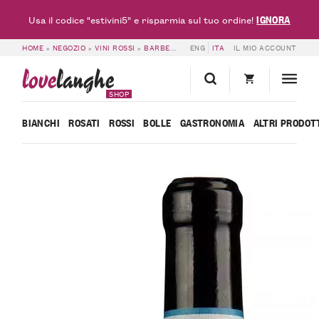
IGNORA
Usa il codice "estivini5" e risparmia sul tuo ordine!
HOME
»
NEGOZIO
»
VINI ROSSI
»
BARBERA DOC & DOCG
ENG
ITA
»
IL MIO ACCOUNT
6 BOTTIGLIE DI BAR
love
langhe
SHOP
BIANCHI
ROSATI
ROSSI
BOLLE
GASTRONOMIA
ALTRI PRODOT