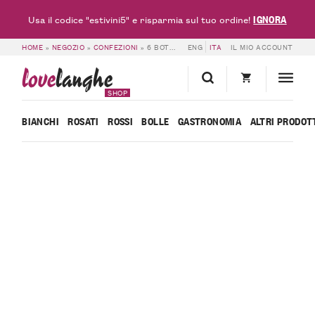
IGNORA
Usa il codice "estivini5" e risparmia sul tuo ordine!
HOME
»
NEGOZIO
»
CONFEZIONI
»
6 BOTTIGLIE DI LANGHE ROSSO DOC SYLLABO 2021 – RED FRIDAY – SYLLA SEBASTE
ENG
ITA
IL MIO ACCOUNT
love
langhe
SHOP
BIANCHI
ROSATI
ROSSI
BOLLE
GASTRONOMIA
ALTRI PRODOT