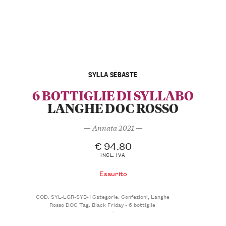
SYLLA SEBASTE
6 BOTTIGLIE DI SYLLABO
LANGHE DOC ROSSO
— Annata 2021 —
€
94.80
INCL. IVA
Esaurito
COD:
SYL-LGR-SYB-1
Categorie:
Confezioni
,
Langhe
Rosso DOC
Tag:
Black Friday - 6 bottiglie