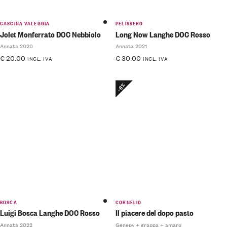
CASCINA VALEGGIA
PELISSERO
Jolet Monferrato DOC Nebbiolo
Long Now Langhe DOC Rosso
Annata 2020
Annata 2021
€
20.00
€
30.00
INCL. IVA
INCL. IVA
-6%
BOSCA
CORNELIO
Luigi Bosca Langhe DOC Rosso
Il piacere del dopo pasto
Annata 2022
Genepy + grappa + amaro