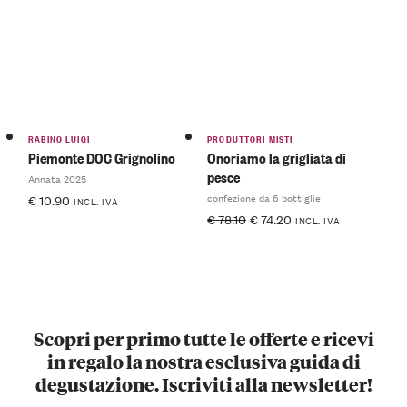
RABINO LUIGI
PRODUTTORI MISTI
Piemonte DOC Grignolino
Onoriamo la grigliata di
pesce
Annata 2025
confezione da 6 bottiglie
€
10.90
INCL. IVA
€
78.10
€
74.20
INCL. IVA
Scopri per primo tutte le offerte e ricevi
in regalo la nostra esclusiva guida di
degustazione. Iscriviti alla newsletter!