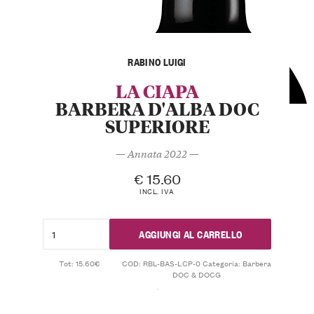
RABINO LUIGI
LA CIAPA
BARBERA D'ALBA DOC
SUPERIORE
— Annata 2022 —
€
15.60
INCL. IVA
AGGIUNGI AL CARRELLO
Tot: 15.60€
COD:
RBL-BAS-LCP-0
Categoria:
Barbera
DOC & DOCG