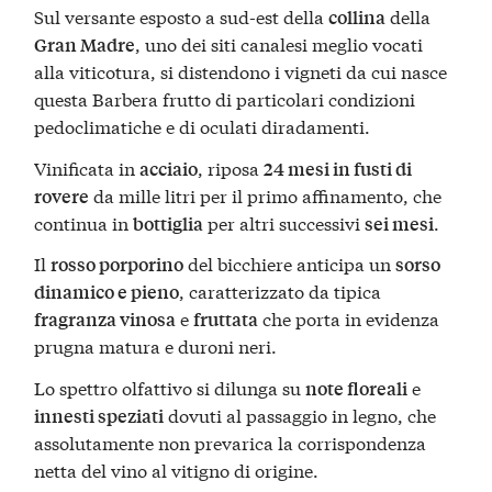
Sul versante esposto a sud-est della
della
collina
, uno dei siti canalesi meglio vocati
Gran Madre
alla viticotura, si distendono i vigneti da cui nasce
questa Barbera frutto di particolari condizioni
pedoclimatiche e di oculati diradamenti.
Vinificata in
, riposa
acciaio
24 mesi in fusti di
da mille litri per il primo affinamento, che
rovere
continua in
per altri successivi
.
bottiglia
sei mesi
Il
del bicchiere anticipa un
rosso porporino
sorso
, caratterizzato da tipica
dinamico e pieno
e
che porta in evidenza
fragranza vinosa
fruttata
prugna matura e duroni neri.
Lo spettro olfattivo si dilunga su
e
note floreali
dovuti al passaggio in legno, che
innesti speziati
assolutamente non prevarica la corrispondenza
netta del vino al vitigno di origine.