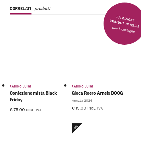
CORRELATI
prodotti
SPEDIZIONE GRATUITA IN ITALIA
per 6 bottiglie
RABINO LUIGI
RABINO LUIGI
Confezione mista Black
Gioca Roero Arneis DOCG
Friday
Annata 2024
€
13.00
INCL. IVA
€
75.00
INCL. IVA
-5%