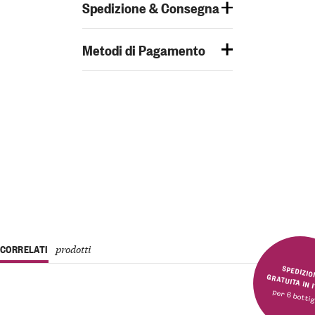
Spedizione & Consegna
Metodi di Pagamento
CORRELATI
prodotti
SPEDIZIONE GRATUITA 
per 6 bottig