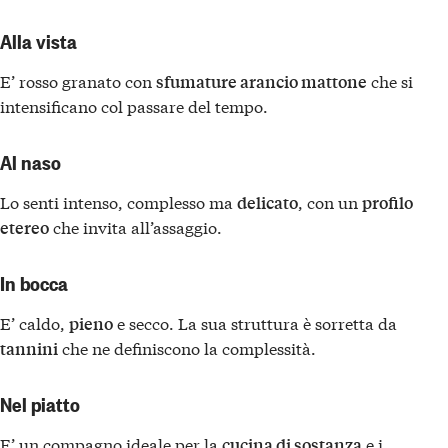
Alla vista
E’ rosso granato con
che si
sfumature arancio mattone
intensificano col passare del tempo.
Al naso
Lo senti intenso, complesso ma
, con un
delicato
profilo
che invita all’assaggio.
etereo
In bocca
E’ caldo,
e secco. La sua struttura è sorretta da
pieno
che ne definiscono la complessità.
tannini
Nel piatto
E’ un compagno ideale per la
e i
cucina di sostanza