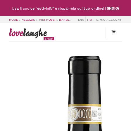
IGNORA
Usa il codice "estivini5" e risparmia sul tuo ordine!
HOME
»
NEGOZIO
»
VINI ROSSI
»
BAROLO DOCG
ENG
»
BAROLO DOCG 2021 – FABIO
ITA
IL MIO ACCOUNT
love
langhe
SHOP