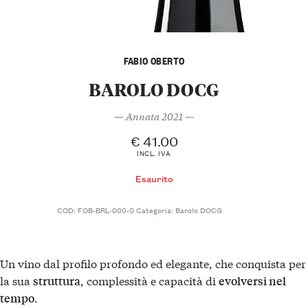
FABIO OBERTO
BAROLO DOCG
— Annata 2021 —
€
41.00
INCL. IVA
Esaurito
COD:
FOB-BRL-000-0
Categoria:
Barolo DOCG
Un vino dal profilo profondo ed elegante, che conquista per
la sua
, complessità e capacità di
struttura
evolversi nel
.
tempo