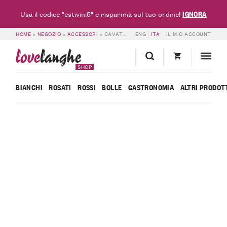
IGNORA
Usa il codice "estivini5" e risparmia sul tuo ordine!
HOME
»
NEGOZIO
»
ACCESSORI
»
CAVATAPPI DA SOMMELIER LOVELANGHE
ENG
ITA
IL MIO ACCOUNT
love
langhe
SHOP
BIANCHI
ROSATI
ROSSI
BOLLE
GASTRONOMIA
ALTRI PRODOT