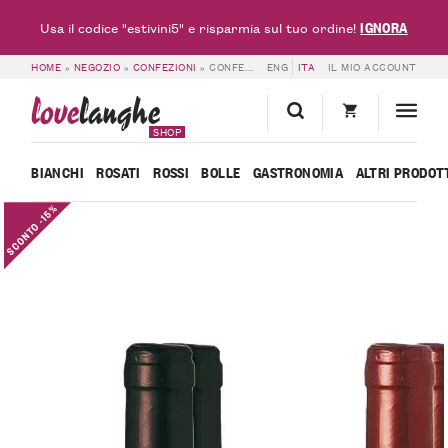
IGNORA
Usa il codice "estivini5" e risparmia sul tuo ordine!
HOME
»
NEGOZIO
»
CONFEZIONI
»
CONFEZIONE SYLLA SEBASTE – 6 BOTTIGLIE
ENG
ITA
IL MIO ACCOUNT
love
langhe
SHOP
BIANCHI
ROSATI
ROSSI
BOLLE
GASTRONOMIA
ALTRI PRODOT
SCONTO -15%