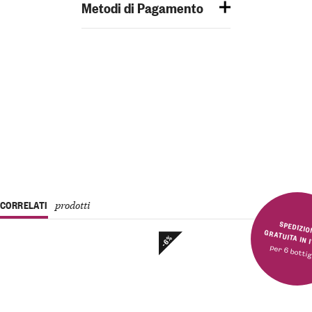
Metodi di Pagamento
CORRELATI
prodotti
SPEDIZIONE GRATUITA 
-6%
per 6 bottig