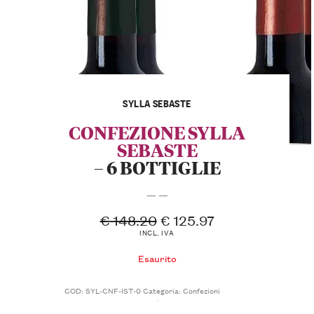
SYLLA SEBASTE
CONFEZIONE SYLLA
SEBASTE
– 6 BOTTIGLIE
— —
€
148.20
€
125.97
INCL. IVA
Esaurito
COD:
SYL-CNF-IST-0
Categoria:
Confezioni