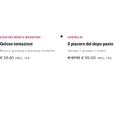
CASCINA BOSCO MAGGIORE
CORNELIO
Golose tentazioni
Il piacere del dopo pasto
Bianca, gianduja e gianduja fondente
Genepy + grappa + amaro
€
26.40
€
97.10
€
92.00
INCL. IVA
INCL. IVA