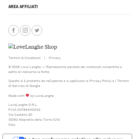
AREA AFFILIATI
Termini & Condizioni
|
Privacy
© 2026 Love Langhe — Riproduzione parziale dei contenuti consentita a
patto di indicarne la fonte
Questo si è protetto da reCaptcha e si applicano la
Privacy Policy
e i
Termini
di Servizio
di Google
Made with
by LoveLanghe
LoveLanghe S.R.L.
P.IVA 03796440042
Via Castello 20
12050 Albaretto della Torre (CN)
Italy