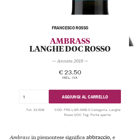
FRANCESCO ROSSO
AMBRASS
LANGHE DOC ROSSO
— Annata 2018 —
€
23.50
INCL. IVA
AGGIUNGI AL CARRELLO
Tot: 23.50€
COD:
FRS-LGR-AMB-0
Categoria:
Langhe
Rosso DOC
Tag:
Porte aperte
Ambrass
in piemontese significa
, e
abbraccio