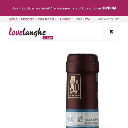
IGNORA
Usa il codice "estivini5" e risparmia sul tuo ordine!
HOME
»
NEGOZIO
»
VINI ROSSI
»
LANGHE ROSSO DOC
ENG
ITA
»
LANGHE DOC ROSSO AM
IL MIO ACCOUNT
love
langhe
SHOP