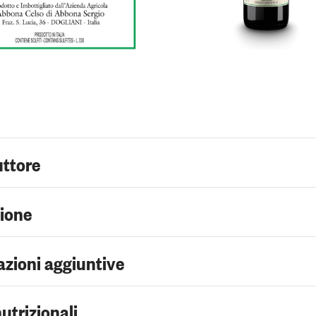
uttore
zione
zioni aggiuntive
nutrizionali