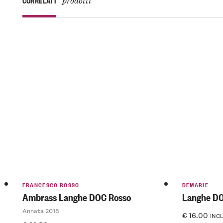
prodotti
CORRELATI
FRANCESCO ROSSO
DEMARIE
Ambrass Langhe DOC Rosso
Langhe DO
Annata 2018
€
16.00
INCL