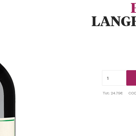
LANGH
Tot: 24.75€
CO