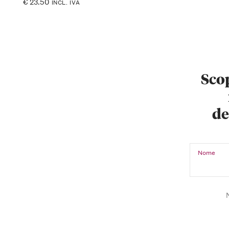
€
23.50
INCL. IVA
Scop
de
Nome