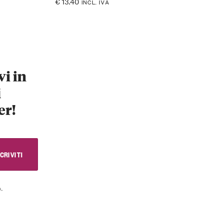
€
13.40
INCL. IVA
vi in
i
er!
.