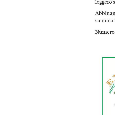
leggero 
Abbina
salumi e
Numero d