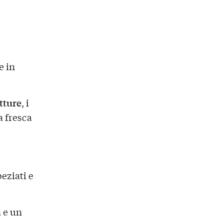
e in
etture
, i
a fresca
eziati e
 e un