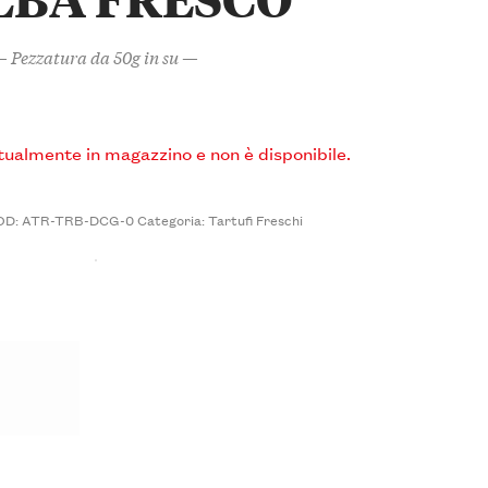
 Pezzatura da 50g in su —
ttualmente in magazzino e non è disponibile.
OD:
ATR-TRB-DCG-0
Categoria:
Tartufi Freschi