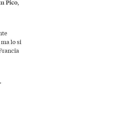
m Pico
,
nte
ma lo si
 Francia
.