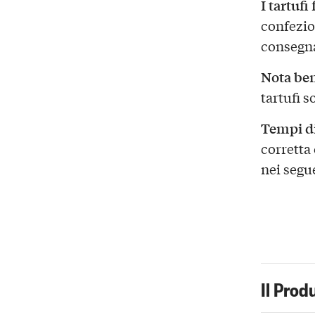
I tartufi
confezio
consegn
Nota be
tartufi s
Tempi d
corretta
nei segu
Il Prod