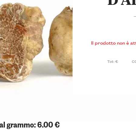
—
Il prodotto non è a
Tot: €
C
 al grammo: 6.00 €