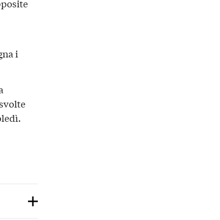
pposite
gna i
a
svolte
ledì.