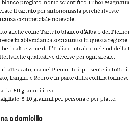
Tuber Magnatu
fo bianco pregiato, nome scientifico
il tartufo per antonomasia
erato
perché riveste
rtanza commerciale notevole.
Tartufo bianco d’Alba
uto anche come
o del Piemo
resce in abbondanza soprattutto in questa regione, 
he in altre zone dell’Italia centrale e nel sud della
teristiche qualitative diverse per ogni areale.
ha battezzato, ma nel Piemonte è presente in tutto il
to, Langhe e Roero e in parte della collina torinese
ra
dai 50 grammi in su.
sigliate
: 5-10 grammi per persona e per piatto.
na a domicilio