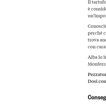
Il tartu
è consid
un’impo
Conosci
perché c
trova anc
con carat
Alba lo 
Monferra
Pezzatu
Dosi con
Conseg