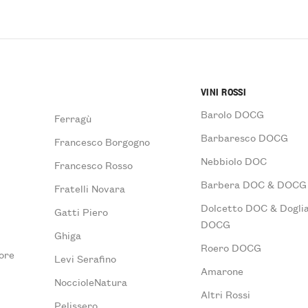
VINI ROSSI
Barolo DOCG
Ferragù
Barbaresco DOCG
Francesco Borgogno
Nebbiolo DOC
Francesco Rosso
Barbera DOC & DOCG
Fratelli Novara
Dolcetto DOC & Doglia
Gatti Piero
DOCG
Ghiga
Roero DOCG
ore
Levi Serafino
Amarone
NoccioleNatura
Altri Rossi
Pelissero