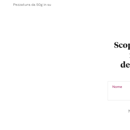
Pezzatura da 50g in su
Scop
de
Nome