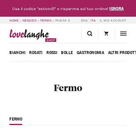
IGNORA
Usa il codice "estivini5" e risparmia sul tuo ordine!
HOME
»
NEGOZIO
»
FERMO
»
PAGINA 9
ENG
ITA
IL MIO ACCOUNT
love
langhe
SHOP
BIANCHI
ROSATI
ROSSI
BOLLE
GASTRONOMIA
ALTRI PRODOT
Fermo
FERMO