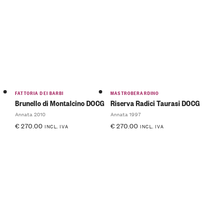
FATTORIA DEI BARBI
MASTROBERARDINO
Brunello di Montalcino DOCG
Riserva Radici Taurasi DOCG
Annata 2010
Annata 1997
€
270.00
€
270.00
INCL. IVA
INCL. IVA