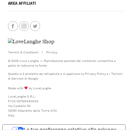
AREA AFFILIATI
Termini & Condizioni
|
Privacy
© 2026 Love Langhe — Riproduzione parziale dei contenuti consentita a
patto di indicarne la fonte
Questo si è protetto da reCaptcha e si applicano la
Privacy Policy
e i
Termini
di Servizio
di Google
Made with
by LoveLanghe
LoveLanghe S.R.L.
P.IVA 03796440042
Via Castello 20
12050 Albaretto della Torre (CN)
Italy
Le tue preferenze relative alla privacy