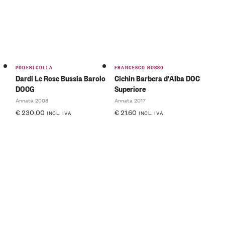
PODERI COLLA
FRANCESCO ROSSO
Dardi Le Rose Bussia Barolo
Cichin Barbera d'Alba DOC
DOCG
Superiore
Annata 2008
Annata 2017
€
230.00
€
21.60
INCL. IVA
INCL. IVA