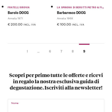
FRATELLI BROVIA
LA SPINONA DI BERUTTI PIETRO & FIGLIO
Barolo DOCG
Barbaresco DOCG
Annata 1971
Annata 1968
€
200.00
€
100.00
INCL. IVA
INCL. IVA
1
…
6
7
8
9
Scopri per primo tutte le offerte e ricevi
in regalo la nostra esclusiva guida di
degustazione. Iscriviti alla newsletter!
Nome