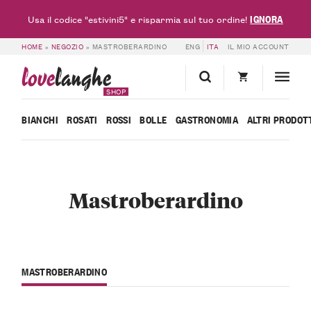
IGNORA
Usa il codice "estivini5" e risparmia sul tuo ordine!
HOME
»
NEGOZIO
»
MASTROBERARDINO
ENG
ITA
IL MIO ACCOUNT
love
langhe
SHOP
BIANCHI
ROSATI
ROSSI
BOLLE
GASTRONOMIA
ALTRI PRODOT
Mastroberardino
MASTROBERARDINO