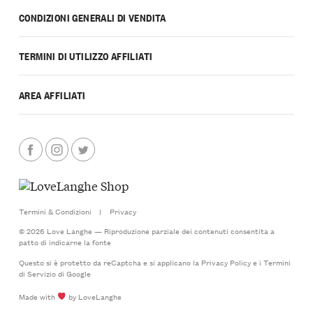
CONDIZIONI GENERALI DI VENDITA
TERMINI DI UTILIZZO AFFILIATI
AREA AFFILIATI
Termini & Condizioni
|
Privacy
© 2026 Love Langhe — Riproduzione parziale dei contenuti consentita a
patto di indicarne la fonte
Questo si è protetto da reCaptcha e si applicano la
Privacy Policy
e i
Termini
di Servizio
di Google
Made with
by LoveLanghe