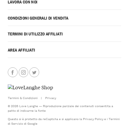
LAVORA CON NOI
CONDIZIONI GENERALI DI VENDITA
TERMINI DI UTILIZZO AFFILIATI
AREA AFFILIATI
Termini & Condizioni
|
Privacy
© 2026 Love Langhe — Riproduzione parziale dei contenuti consentita a
patto di indicarne la fonte
Questo si è protetto da reCaptcha e si applicano la
Privacy Policy
e i
Termini
di Servizio
di Google