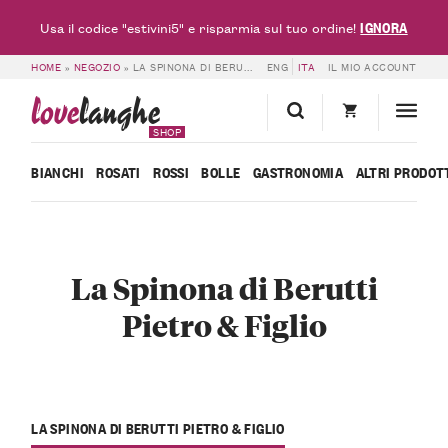
IGNORA
Usa il codice "estivini5" e risparmia sul tuo ordine!
HOME
»
NEGOZIO
»
LA SPINONA DI BERUTTI PIETRO & FIGLIO
ENG
ITA
IL MIO ACCOUNT
love
langhe
SHOP
BIANCHI
ROSATI
ROSSI
BOLLE
GASTRONOMIA
ALTRI PRODOT
La Spinona di Berutti
Pietro & Figlio
LA SPINONA DI BERUTTI PIETRO & FIGLIO