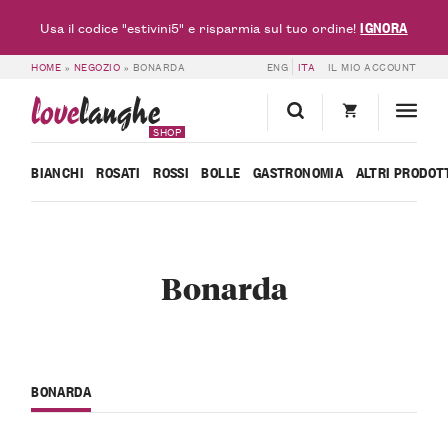
IGNORA
Usa il codice "estivini5" e risparmia sul tuo ordine!
HOME
»
NEGOZIO
»
BONARDA
ENG
ITA
IL MIO ACCOUNT
love
langhe
SHOP
BIANCHI
ROSATI
ROSSI
BOLLE
GASTRONOMIA
ALTRI PRODOT
Bonarda
BONARDA