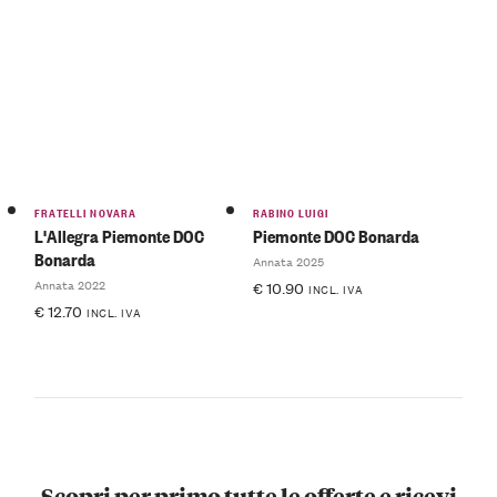
FRATELLI NOVARA
RABINO LUIGI
L'Allegra Piemonte DOC
Piemonte DOC Bonarda
Bonarda
Annata 2025
Annata 2022
€
10.90
INCL. IVA
€
12.70
INCL. IVA
Scopri per primo tutte le offerte e ricevi