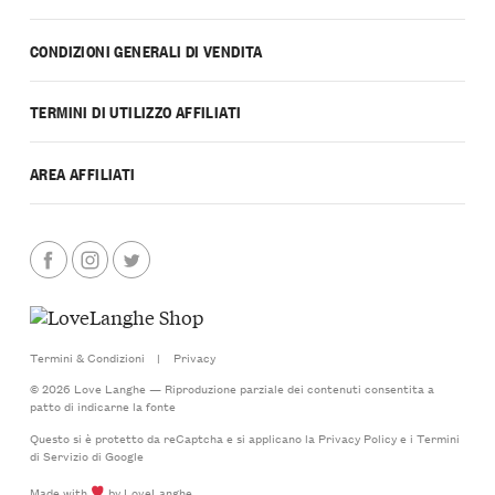
CONDIZIONI GENERALI DI VENDITA
TERMINI DI UTILIZZO AFFILIATI
AREA AFFILIATI
Termini & Condizioni
|
Privacy
© 2026 Love Langhe — Riproduzione parziale dei contenuti consentita a
patto di indicarne la fonte
Questo si è protetto da reCaptcha e si applicano la
Privacy Policy
e i
Termini
di Servizio
di Google
Made with
by LoveLanghe