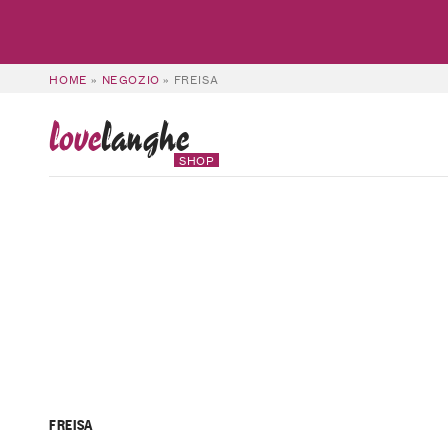
HOME
»
NEGOZIO
»
FREISA
love
langhe
SHOP
FREISA