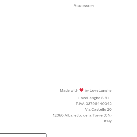
Accessori
Made with
by LoveLanghe
LoveLanghe S.R.L.
P.IVA 03796440042
Via Castello 20
12050 Albaretto della Torre (CN)
Italy