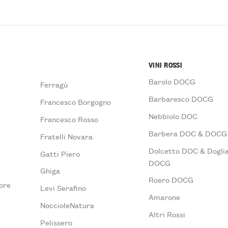
VINI ROSSI
Barolo DOCG
Ferragù
Barbaresco DOCG
Francesco Borgogno
Nebbiolo DOC
Francesco Rosso
Barbera DOC & DOCG
Fratelli Novara
Dolcetto DOC & Doglia
Gatti Piero
DOCG
Ghiga
Roero DOCG
ore
Levi Serafino
Amarone
NoccioleNatura
Altri Rossi
Pelissero