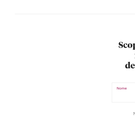
Scop
de
Nome