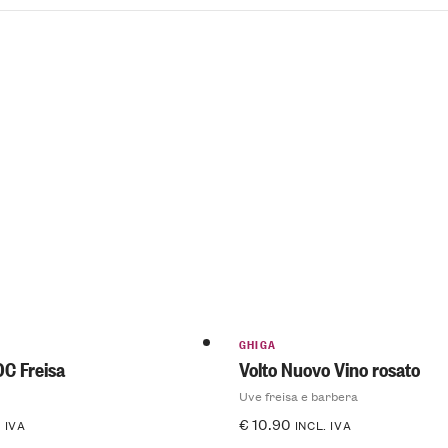
I
GHIGA
C Freisa
Volto Nuovo Vino rosato
Uve freisa e barbera
€
10.90
. IVA
INCL. IVA