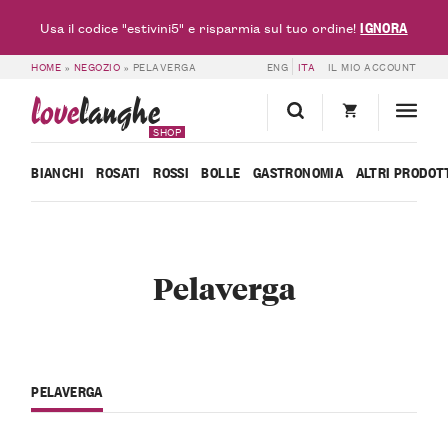
IGNORA
Usa il codice "estivini5" e risparmia sul tuo ordine!
HOME
»
NEGOZIO
»
PELAVERGA
ENG
ITA
IL MIO ACCOUNT
love
langhe
SHOP
BIANCHI
ROSATI
ROSSI
BOLLE
GASTRONOMIA
ALTRI PRODOT
Pelaverga
PELAVERGA