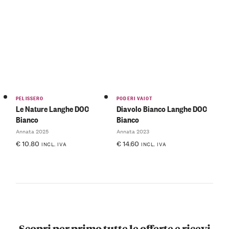
PELISSERO
PODERI VAIOT
Le Nature Langhe DOC
Diavolo Bianco Langhe DOC
Bianco
Bianco
Annata 2025
Annata 2023
€
10.80
€
14.60
INCL. IVA
INCL. IVA
Scopri per primo tutte le offerte e ricevi