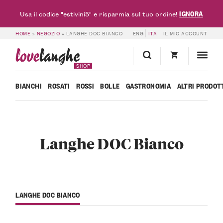
IGNORA
Usa il codice "estivini5" e risparmia sul tuo ordine!
HOME
»
NEGOZIO
»
LANGHE DOC BIANCO
ENG
ITA
IL MIO ACCOUNT
love
langhe
SHOP
BIANCHI
ROSATI
ROSSI
BOLLE
GASTRONOMIA
ALTRI PRODOT
Langhe DOC Bianco
LANGHE DOC BIANCO