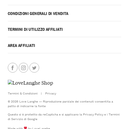
CONDIZIONI GENERALI DI VENDITA
TERMINI DI UTILIZZO AFFILIATI
AREA AFFILIATI
Termini & Condizioni
|
Privacy
© 2026 Love Langhe — Riproduzione parziale dei contenuti consentita a
patto di indicarne la fonte
Questo si è protetto da reCaptcha e si applicano la
Privacy Policy
e i
Termini
di Servizio
di Google
Made with
by LoveLanghe