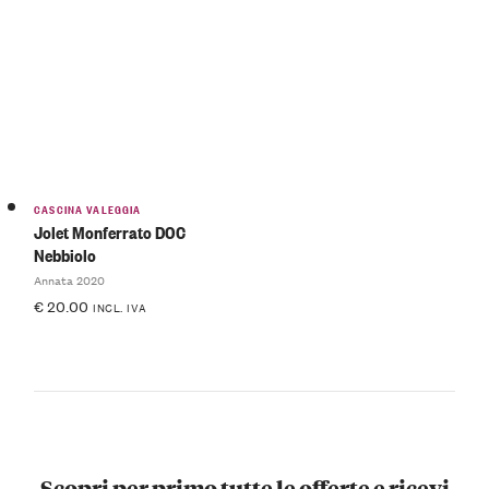
CASCINA VALEGGIA
Jolet Monferrato DOC
Nebbiolo
Annata 2020
€
20.00
INCL. IVA
Scopri per primo tutte le offerte e ricevi