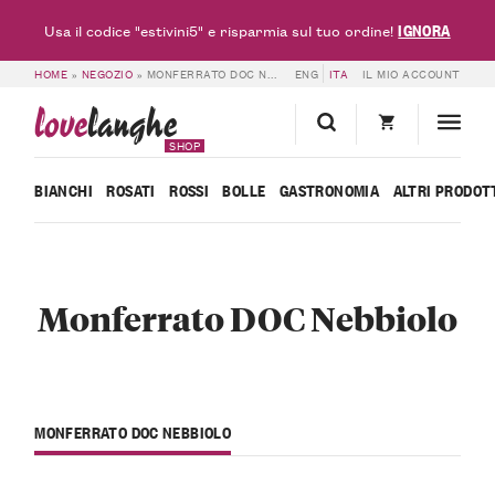
IGNORA
Usa il codice "estivini5" e risparmia sul tuo ordine!
HOME
»
NEGOZIO
»
MONFERRATO DOC NEBBIOLO
ENG
ITA
IL MIO ACCOUNT
love
langhe
SHOP
BIANCHI
ROSATI
ROSSI
BOLLE
GASTRONOMIA
ALTRI PRODOT
Monferrato DOC Nebbiolo
MONFERRATO DOC NEBBIOLO