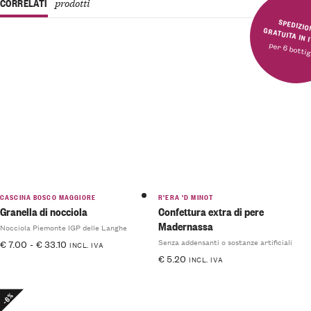
CORRELATI
prodotti
SPEDIZIONE GRATUITA 
per 6 bottig
CASCINA BOSCO MAGGIORE
R'ERA 'D MINOT
Granella di nocciola
Confettura extra di pere
Madernassa
Nocciola Piemonte IGP delle Langhe
Senza addensanti o sostanze artificiali
€
7.00
-
€
33.10
INCL. IVA
€
5.20
INCL. IVA
-6%