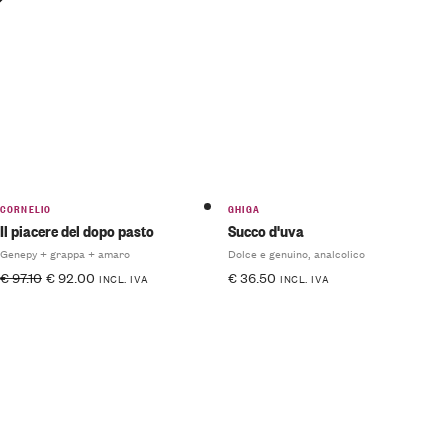
CORNELIO
GHIGA
Il piacere del dopo pasto
Succo d'uva
Genepy + grappa + amaro
Dolce e genuino, analcolico
€
97.10
€
92.00
€
36.50
INCL. IVA
INCL. IVA