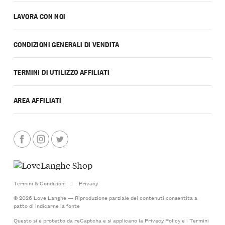
LAVORA CON NOI
CONDIZIONI GENERALI DI VENDITA
TERMINI DI UTILIZZO AFFILIATI
AREA AFFILIATI
Termini & Condizioni
|
Privacy
© 2026 Love Langhe — Riproduzione parziale dei contenuti consentita a
patto di indicarne la fonte
Questo si è protetto da reCaptcha e si applicano la
Privacy Policy
e i
Termini