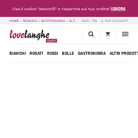
IGNORA
Usa il codice "estivini5" e risparmia sul tuo ordine!
HOME
»
NEGOZIO
»
GASTRONOMIA
»
ALTRI PRODOTTI
ENG
ITA
»
4 PERE MADERNASSA C
IL MIO ACCOUNT
love
langhe
SHOP
BIANCHI
ROSATI
ROSSI
BOLLE
GASTRONOMIA
ALTRI PRODOT