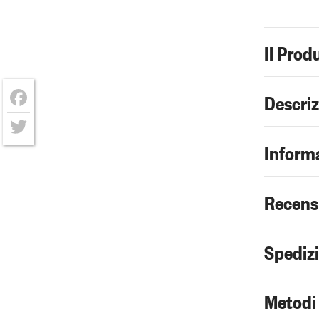
Il Prod
Descri
Facebook
Informa
Twitter
Recens
Spediz
Metodi