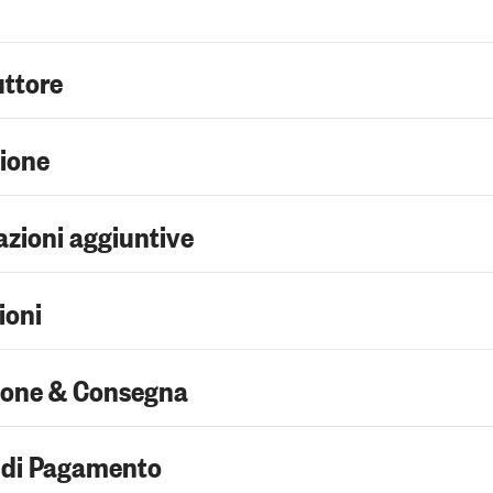
uttore
zione
zioni aggiuntive
ioni
ione & Consegna
 di Pagamento