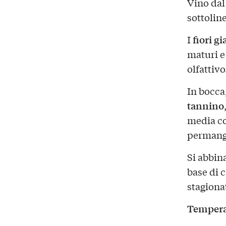
Vino dal
sottoline
fiori gi
I
maturi e
olfattivo
In bocca
tannino
media c
permango
Si abbin
base di 
stagionat
Temperat