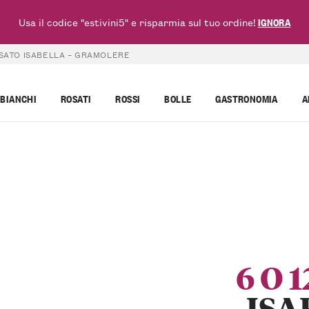
Usa il codice "estivini5" e risparmia sul tuo ordine!
IGNORA
ROSATO ISABELLA – GRAMOLERE
BIANCHI
ROSATI
ROSSI
BOLLE
GASTRONOMIA
A
6 O 
ISA