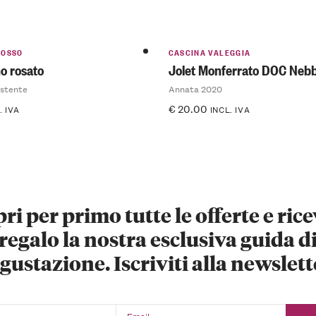
ROSSO
CASCINA VALEGGIA
o rosato
Jolet Monferrato DOC Nebb
istente
Annata 2020
€
20.00
. IVA
INCL. IVA
ri per primo tutte le offerte e rice
regalo la nostra esclusiva guida d
gustazione. Iscriviti alla newslett
Email