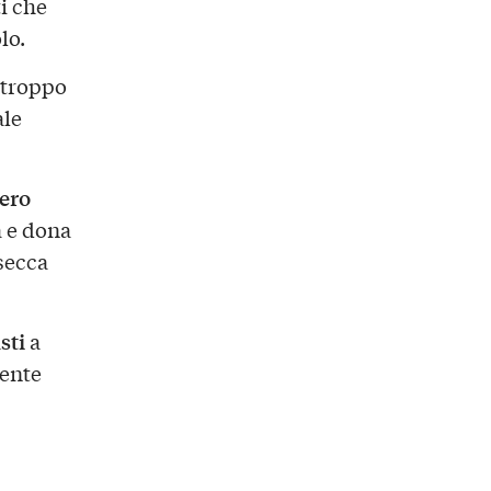
i che
lo.
 troppo
ale
ero
a e dona
 secca
sti
a
ente