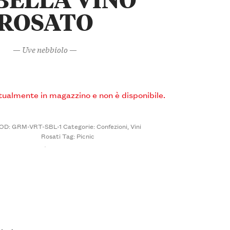
ROSATO
— Uve nebbiolo —
ttualmente in magazzino e non è disponibile.
OD:
GRM-VRT-SBL-1
Categorie:
Confezioni
,
Vini
Rosati
Tag:
Picnic