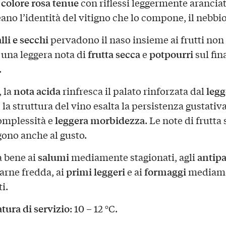
colore rosa tenue
con riflessi leggermente aranciat
ano l’identità del vitigno che lo compone, il nebbio
alli e secchi
pervadono il naso insieme ai frutti non
frutta secca
potpourri
 una leggera nota di
e
sul fin
.
nota acida
legg
, la
rinfresca il palato rinforzata dal
, la struttura del vino esalta la persistenza gustativ
leggera morbidezza
omplessità e
. Le note di frutta
no anche al gusto.
salumi
antipa
a bene ai
mediamente stagionati, agli
primi leggeri
formaggi
carne fredda, ai
e ai
mediam
i.
ura di servizio
: 10 – 12 °C.