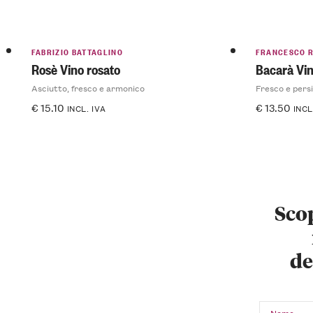
FABRIZIO BATTAGLINO
FRANCESCO 
Rosè Vino rosato
Bacarà Vin
Asciutto, fresco e armonico
Fresco e pers
€
15.10
€
13.50
INCL. IVA
INCL
Scop
de
Nome