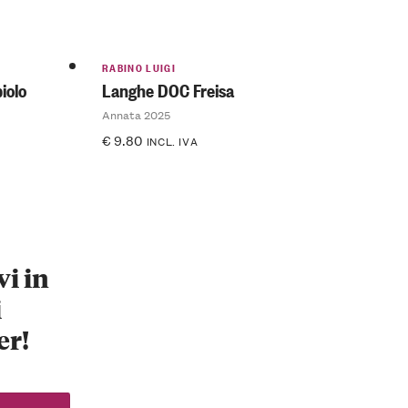
RABINO LUIGI
iolo
Langhe DOC Freisa
Annata 2025
€
9.80
INCL. IVA
vi in
i
er!