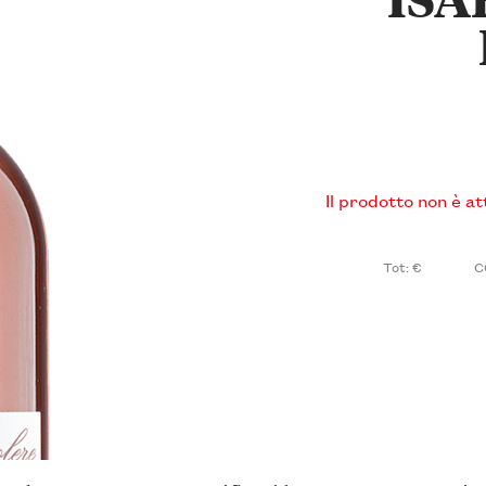
Il prodotto non è a
Tot: €
C