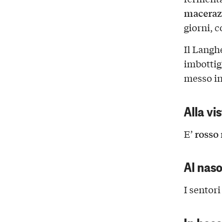
maceraz
giorni, 
Il Langh
imbottigl
messo i
Alla vi
rosso
E’
Al nas
I sentor
In boc