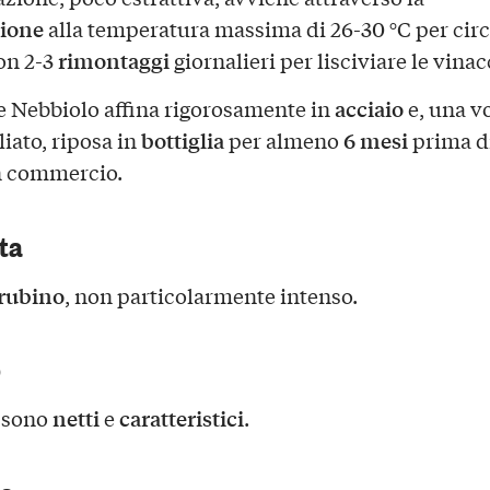
ione
alla temperatura massima di 26-30 °C per circ
rimontaggi
con 2-3
giornalieri per lisciviare le vinac
acciaio
e Nebbiolo affina rigorosamente in
e, una v
bottiglia
6 mesi
iato, riposa in
per almeno
prima di
n commercio.
sta
 rubino
, non particolarmente intenso.
o
netti
caratteristici
i sono
e
.
ca