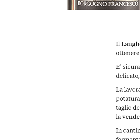
Langh
Il
ottenere
E’ sicur
delicato
La lavora
potatura 
taglio de
vend
la
In canti
fermenta