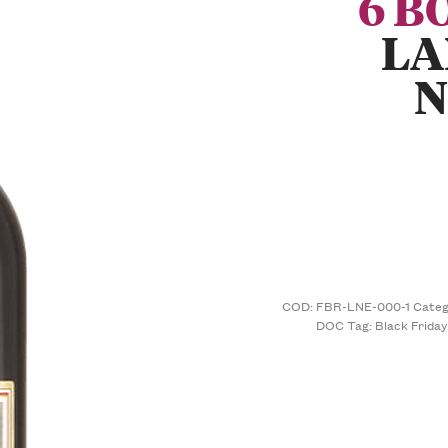
6 B
LA
N
COD:
FBR-LNE-000-1
Categ
DOC
Tag:
Black Friday 