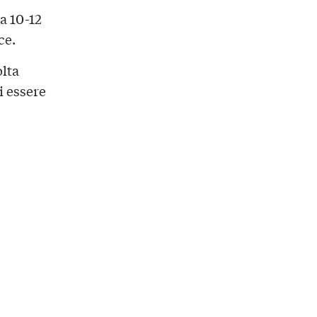
a 10-12
ce.
olta
 essere