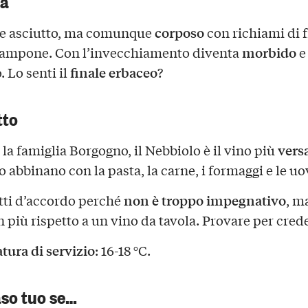
corposo
 e asciutto, ma comunque
con richiami di f
morbido
lampone. Con l’invecchiamento diventa
e
finale erbaceo
. Lo senti il
?
tto
versa
la famiglia Borgogno, il Nebbiolo è il vino più
o abbinano con la pasta, la carne, i formaggi e le uo
non è troppo impegnativo
tti d’accordo perché
, m
n più rispetto a un vino da tavola. Provare per cre
ura di servizio
: 16-18 °C.
aso tuo se…