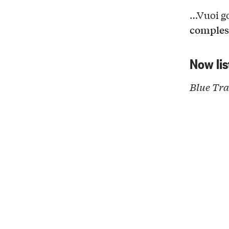
…Vuoi go
comples
Now lis
Blue Tra