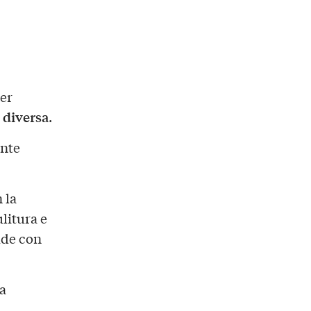
per
diversa
.
nte
 la
ulitura e
lude con
La