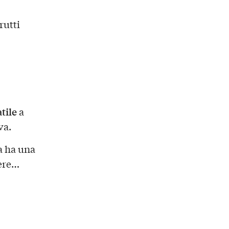
rutti
tile
a
va.
a ha una
dere…