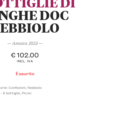
OTTIGLIE DI
NGHE DOC
EBBIOLO
— Annata 2023 —
€
102.00
INCL. IVA
Esaurito
orie:
Confezioni
,
Nebbiolo
- 6 bottiglie
,
Picnic