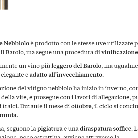
e Nebbiolo
è prodotto con le stesse uve utilizzate 
vinificazione
 il Barolo, ma segue una procedura di
più leggero del Barolo
amente un vino
, ma ugualme
adatto all’invecchiamento
, elegante e
.
zione del vitigno nebbiolo ha inizio in inverno, con
della vite, e prosegue con i lavori di allegazione, p
ottobre
i tralci. Durante il mese di
, il ciclo si conc
emmia
.
pigiatura
diraspatura
soffice
na, seguono la
e una
. 
zione, poco estrattiva, avviene attraverso la