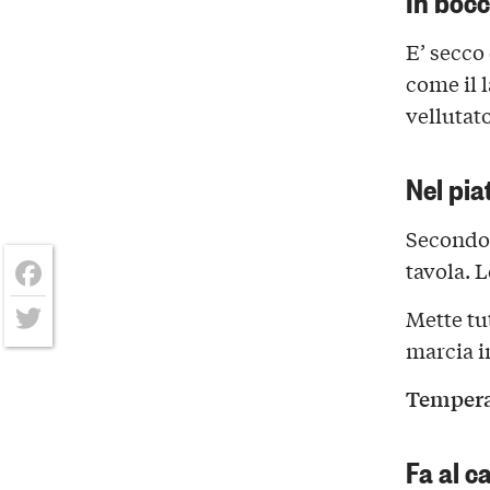
E’ secco
come il 
vellutato
Nel pia
Secondo 
tavola. L
Facebook
Mette tu
marcia i
Twitter
Temperat
Fa al c