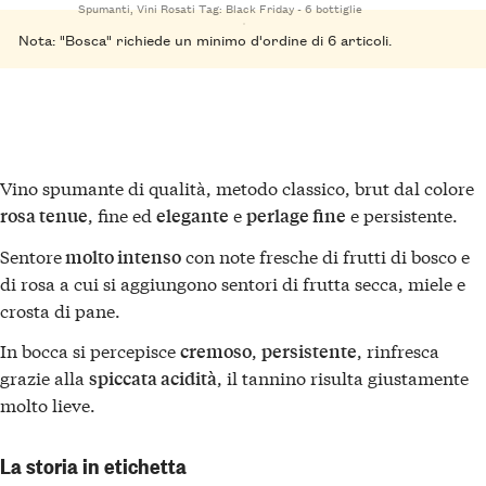
Spumanti
,
Vini Rosati
Tag:
Black Friday - 6 bottiglie
Nota: "Bosca" richiede un minimo d'ordine di 6 articoli.
Vino spumante di qualità, metodo classico, brut dal colore
, fine ed
e
e persistente.
rosa tenue
elegante
perlage fine
Sentore
con note fresche di frutti di bosco e
molto intenso
di rosa a cui si aggiungono sentori di frutta secca, miele e
crosta di pane.
In bocca si percepisce
,
, rinfresca
cremoso
persistente
grazie alla
, il tannino risulta giustamente
spiccata acidità
molto lieve.
La storia in etichetta