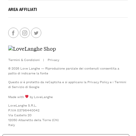
AREA AFFILIATI
Termini & Condizioni
|
Privacy
© 2026 Love Langhe — Riproduzione parziale dei contenuti consentita a
patto di indicarne la fonte
Questo si è protetto da reCaptcha e si applicano la
Privacy Policy
e i
Termini
di Servizio
di Google
Made with
by LoveLanghe
LoveLanghe S.R.L.
P.IVA 03796440042
Via Castello 20
12050 Albaretto della Torre (CN)
Italy