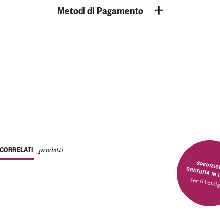
Metodi di Pagamento
CORRELATI
prodotti
SPEDIZIONE GRATUITA 
per 6 bottig