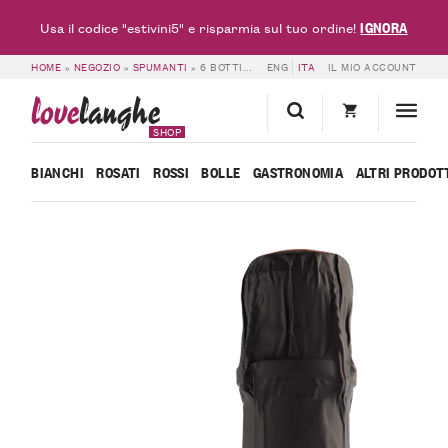
IGNORA
Usa il codice "estivini5" e risparmia sul tuo ordine!
HOME
»
NEGOZIO
»
SPUMANTI
»
6 BOTTIGLIE DI SPUMANTE BRUT METODO CLASSICO MILLE GIORNI ROSÉ ISPIRO – BLACK FRIDAY – BOSCA
ENG
ITA
IL MIO ACCOUNT
love
langhe
SHOP
BIANCHI
ROSATI
ROSSI
BOLLE
GASTRONOMIA
ALTRI PRODOT