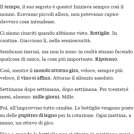
Il
, il suo segreto è questo! Iniziava sempre così il
tempo
nonno. Eravamo piccoli allora, non potevamo capire
davvero cosa intendesse.
Ci siamo riusciti quando abbiamo visto.
. In
Bottiglie
cantina. Giacciono lì, nella semioscurità.
Sembrano inermi, ma non lo sono: in realtà stanno facendo
qualcosa di unico, la cosa più importante.
.
Riposano
Così, mentre il
, veloce, sempre più
mondo attorno gira
veloce, il
. Attorno il silenzio assoluto.
vino si affina
Settimana dopo settimana, dopo settimana. Per trentatré
mesi, almeno:
. Mille.
mille giorni
Poi, all’improvviso tutto cambia. Le bottiglie vengono poste
su delle
per la rotazione. Ogni mattina, a
pupitres di legno
mano, un ottavo di giro.
Fino a quando la bottiglia non si ritrova in posizione quasi