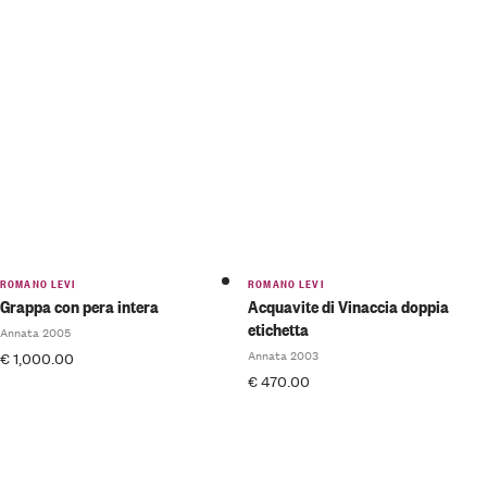
ROMANO LEVI
ROMANO LEVI
Grappa con pera intera
Acquavite di Vinaccia doppia
etichetta
Annata 2005
Annata 2003
€
1,000.00
€
470.00