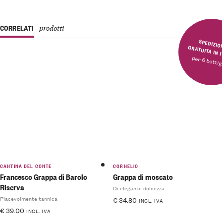
CORRELATI
prodotti
SPEDIZIONE GRATUITA 
per 6 bottig
CANTINA DEL CONTE
CORNELIO
Francesco Grappa di Barolo
Grappa di moscato
Riserva
Di elegante dolcezza
Piacevolmente tannica
€
34.80
INCL. IVA
€
39.00
INCL. IVA