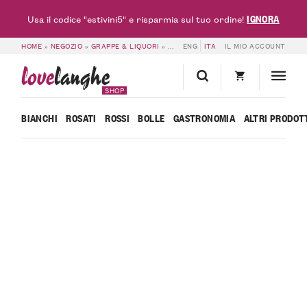
IGNORA
Usa il codice "estivini5" e risparmia sul tuo ordine!
HOME
»
NEGOZIO
»
GRAPPE & LIQUORI
»
6 BOTTIGLIE DI DRY GIN – RED FRIDA
ENG
ITA
IL MIO ACCOUNT
love
langhe
SHOP
BIANCHI
ROSATI
ROSSI
BOLLE
GASTRONOMIA
ALTRI PRODOT