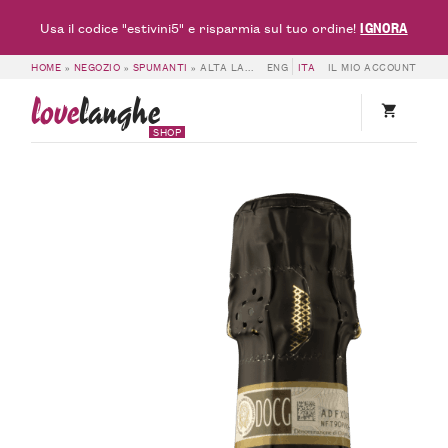
IGNORA
Usa il codice "estivini5" e risparmia sul tuo ordine!
HOME
»
NEGOZIO
»
SPUMANTI
»
ALTA LANGA DOCG METODO CLASSICO BRUT 2022 – ALESSANDRO RIVETTO
ENG
ITA
IL MIO ACCOUNT
love
langhe
SHOP