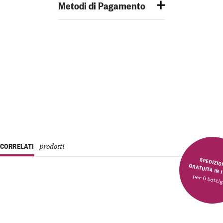
Metodi di Pagamento
CORRELATI
prodotti
SPEDIZIONE GRATUITA 
per 6 bottig