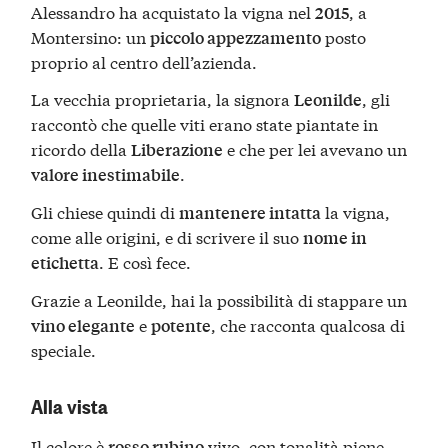
Alessandro ha acquistato la vigna nel
, a
2015
Montersino: un
posto
piccolo appezzamento
proprio al centro dell’azienda.
La vecchia proprietaria, la signora
, gli
Leonilde
raccontò che quelle viti erano state piantate in
ricordo della
e che per lei avevano un
Liberazione
.
valore inestimabile
Gli chiese quindi di
la vigna,
mantenere intatta
come alle origini, e di scrivere il suo
nome in
. E così fece.
etichetta
Grazie a Leonilde, hai la possibilità di stappare un
e
, che racconta qualcosa di
vino elegante
potente
speciale.
Alla vista
Il colore è
vivo, con tonalità piene.
rosso rubino