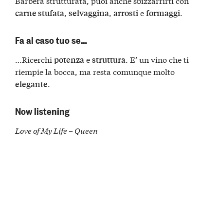
Barbera strutturata, puoi anche sbizzarrirti con
,
,
e
.
carne stufata
selvaggina
arrosti
formaggi
Fa al caso tuo se…
…Ricerchi
e
. E’ un vino che ti
potenza
struttura
riempie la bocca, ma resta comunque molto
.
elegante
Now listening
Love of My Life – Queen