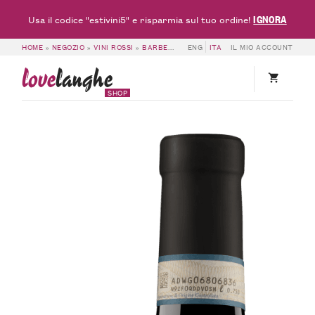
IGNORA
Usa il codice "estivini5" e risparmia sul tuo ordine!
HOME
»
NEGOZIO
»
VINI ROSSI
»
BARBERA DOC & DOCG
ENG
ITA
»
IL MIO ACCOUNT
BARBERA D’ALBA DO
love
langhe
SHOP