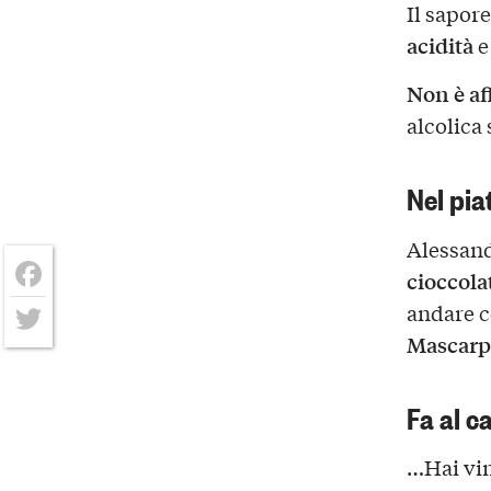
Il sapore
acidità
Non è af
alcolica
Nel pia
Alessand
cioccola
Facebook
andare c
Mascar
Twitter
Fa al c
…Hai vin