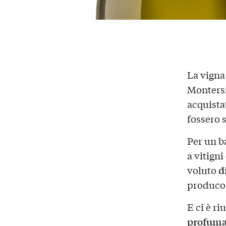
La vigna
Montersi
acquistat
fossero s
Per un b
a vitigni
d
voluto
producon
E ci è ri
profuma