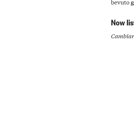
g
bevuto
Now lis
Cambiare