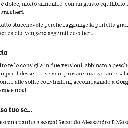
dolce
 è
, molto armonico, con un giusto equilibrio 
zuccheri
e
.
fatto stucchevole
perché raggiunge la perfetta gra
 senza che vengano aggiunti zuccheri.
tto
due versioni
pesch
ro te lo consiglia in
: abbinato a
to
per il dessert o, se vuoi provare una variante sala
Gorg
ontro alle solite convinzioni, accompagnalo a
pone
noci
e
.
aso tuo se…
scopa
to una partita a
! Secondo Alessandro il Mos