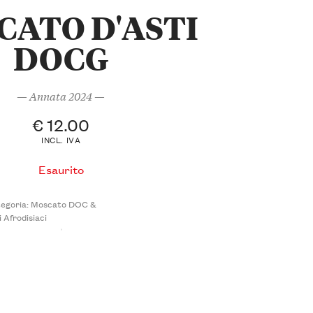
CATO D'ASTI
DOCG
— Annata 2024 —
€
12.00
INCL. IVA
Esaurito
egoria:
Moscato DOC &
i Afrodisiaci