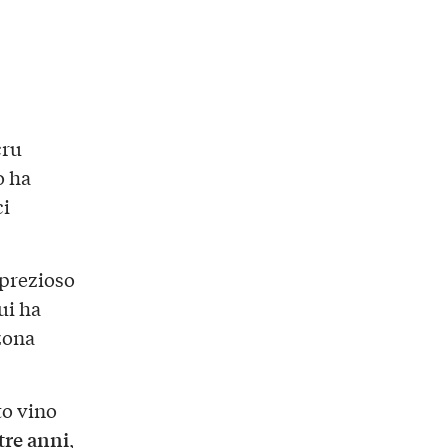
cru
o ha
ci
 prezioso
ui ha
zona
to vino
tre anni
,