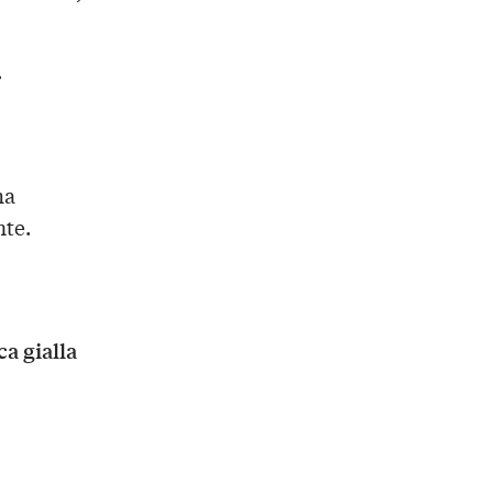
.
ha
nte.
ca gialla