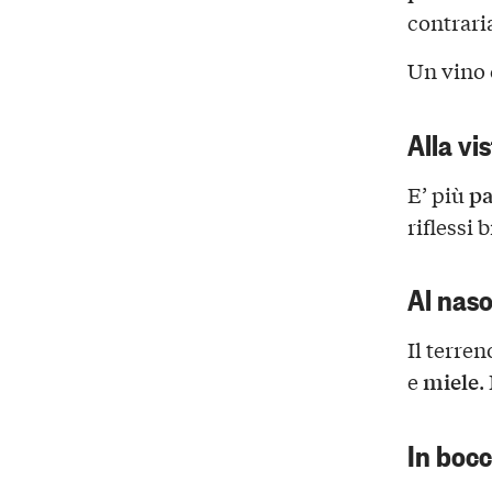
contrari
Un vino
Alla vi
pa
E’ più
riflessi b
Al nas
Il terre
miele
e
.
In boc