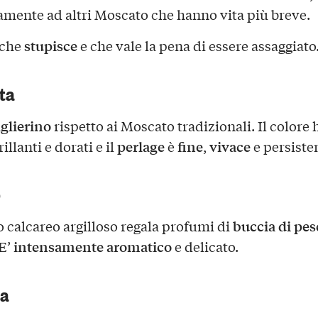
amente ad altri Moscato che hanno vita più breve.
stupisce
 che
e che vale la pena di essere assaggiato
sta
glierino
rispetto ai Moscato tradizionali. Il colore 
perlage
fine
vivace
rillanti e dorati e il
è
,
e persiste
o
buccia di pes
no calcareo argilloso regala profumi di
intensamente aromatico
 E’
e delicato.
ca