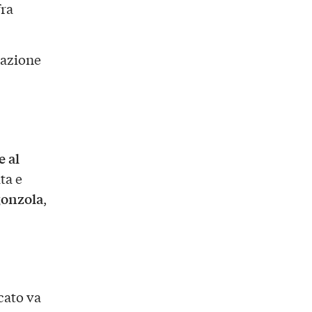
fra
dazione
e al
ta e
onzola
,
cato va