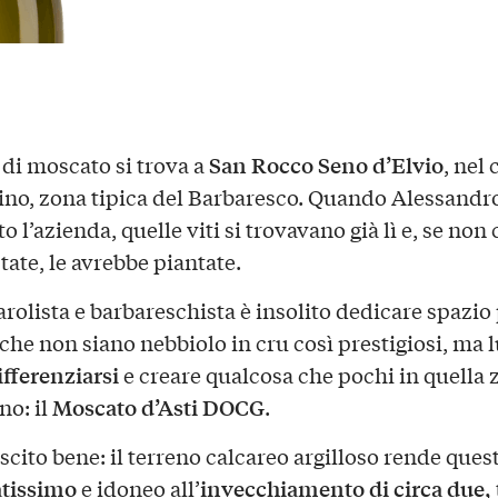
San Rocco Seno d’Elvio
 di moscato si trova a
, nel 
no, zona tipica del Barbaresco. Quando Alessandr
o l’azienda, quelle viti si trovavano già lì e, se non 
tate, le avrebbe piantate.
arolista e barbareschista è insolito dedicare spazio
 che non siano nebbiolo in cru così prestigiosi, ma l
ifferenziarsi
e creare qualcosa che pochi in quella 
Moscato d’Asti DOCG
o: il
.
uscito bene: il terreno calcareo argilloso rende ques
tissimo
invecchiamento di circa due, 
e idoneo all’