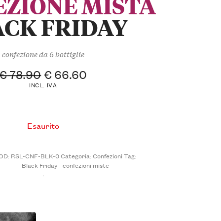
EZIONE MISTA
ACK FRIDAY
confezione da 6 bottiglie —
€
78.90
€
66.60
INCL. IVA
Esaurito
OD:
RSL-CNF-BLK-0
Categoria:
Confezioni
Tag:
Black Friday - confezioni miste