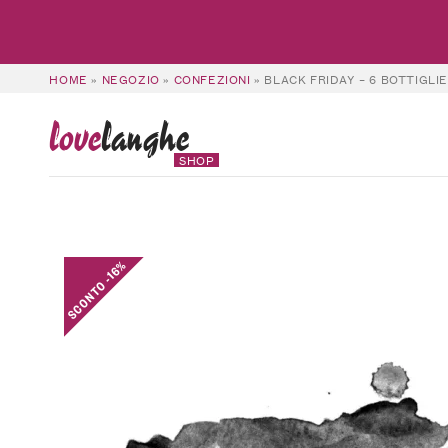
HOME
»
NEGOZIO
»
CONFEZIONI
»
BLACK FRIDAY – 6 BOTTIGLIE
love
langhe
SHOP
SCONTO -16%