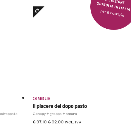
SPEDIZIONE GRATUITA IN ITALI
-6%
per 6 bottiglie
CORNELIO
Il piacere del dopo pasto
sciroppate
Genepy + grappa + amaro
€
97.10
€
92.00
INCL. IVA