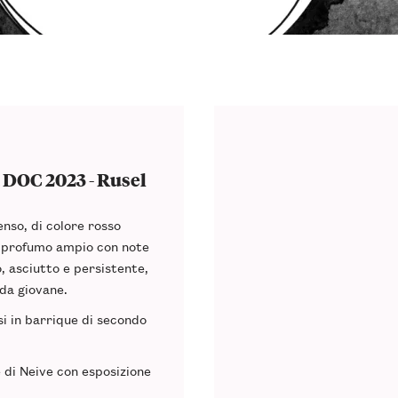
 DOC 2023 - Rusel
enso
, di colore rosso
l
profumo ampio
con note
o,
asciutto
e persistente,
da giovane.
i in barrique
di secondo
e di
Neive
con esposizione