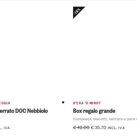
-15%
EGGIA
R'ERA 'D MINOT
errato DOC Nebbiolo
Box regalo grande
Composte, biscotti, nettare e pere 
€
42.00
€
35.70
L. IVA
INCL. IVA