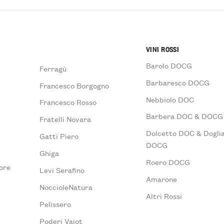
VINI ROSSI
Barolo DOCG
Ferragù
Barbaresco DOCG
Francesco Borgogno
Nebbiolo DOC
Francesco Rosso
Barbera DOC & DOCG
Fratelli Novara
Dolcetto DOC & Doglia
Gatti Piero
DOCG
Ghiga
Roero DOCG
ore
Levi Serafino
Amarone
NoccioleNatura
Altri Rossi
Pelissero
Poderi Vaiot