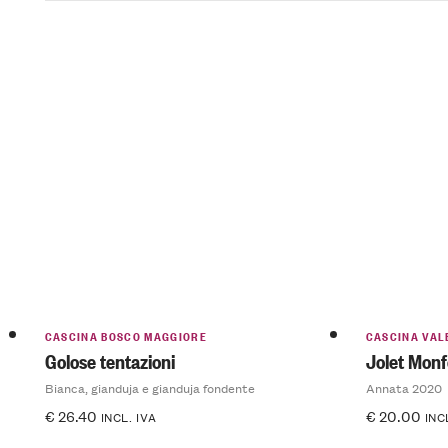
CASCINA BOSCO MAGGIORE
CASCINA VAL
Golose tentazioni
Jolet Monf
Bianca, gianduja e gianduja fondente
Annata 2020
€
26.40
€
20.00
INCL. IVA
INC