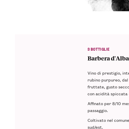
3 BOTTIGLIE
Barbera d'Alba
Vino di prestigio,
int
rubino purpureo, da
fruttate, gusto secc
con
acidità spiccata
Affinato per
8/10 mes
passaggio.
Coltivato nel comun
sud/est.