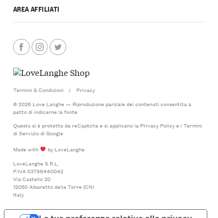
AREA AFFILIATI
Termini & Condizioni
|
Privacy
© 2026 Love Langhe — Riproduzione parziale dei contenuti consentita a
patto di indicarne la fonte
Questo si è protetto da reCaptcha e si applicano la
Privacy Policy
e i
Termini
di Servizio
di Google
Made with
by LoveLanghe
LoveLanghe S.R.L.
P.IVA 03796440042
Via Castello 20
12050 Albaretto della Torre (CN)
Italy