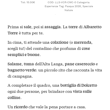
Tot: 15.00€
COD:
LLS-VCR-CMC-0
Categoria:
Esperienze
Tag:
Pasqua 2026
,
Speciale
Natale
Prima si
, poi si
. La
di
sale
assaggia
torre
Albaretto
è tutta per te.
Torre
In cima, ti attende una
(o
,
colazione
merenda
scegli tu!) del contadino che profuma di
cose
.
semplici e buone
,
dell’Alta Langa,
e
Salame
tuma
pane casereccio
: un piccolo rito che racconta la vita
bagnetto verde
di campagna.
A completare il quadro, una
bottiglia di Dolcetto
ogni due persone, per brindare con
vista sulle
.
colline
Un
che vale la pena portare a casa.
ricordo