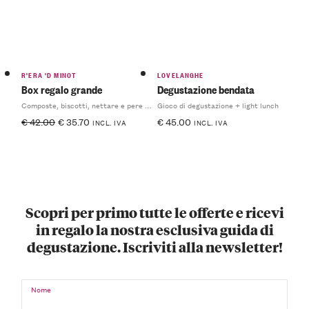
R'ERA 'D MINOT
LOVELANGHE
Box regalo grande
Degustazione bendata
Composte, biscotti, nettare e pere sciroppate
Gioco di degustazione + light lunch
€
42.00
€
35.70
€
45.00
INCL. IVA
INCL. IVA
Scopri per primo tutte le offerte e ricevi
in regalo la nostra esclusiva guida di
degustazione. Iscriviti alla newsletter!
Nome