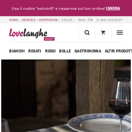
IGNORA
Usa il codice "estivini5" e risparmia sul tuo ordine!
HOME
»
NEGOZIO
»
ESPERIENZE
»
COLAZIONE O MERENDA DEL CONTADINO – LOVELANGHE
ENG
ITA
IL MIO ACCOUNT
love
langhe
SHOP
BIANCHI
ROSATI
ROSSI
BOLLE
GASTRONOMIA
ALTRI PRODOT