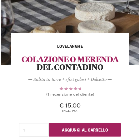
LOVELANGHE
COLAZIONE O MERENDA
DEL CONTADINO
— Salita in torre + sfizi golosi + Dolcetto —
(
1
recensione del cliente)
1
Valutato
5.00
su
€
15.00
5 su
INCL. IVA
base di
recensioni
AGGIUNGI AL CARRELLO