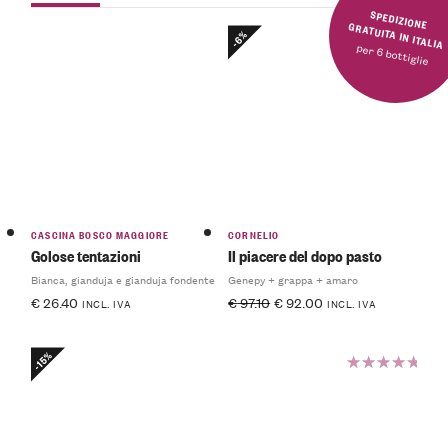
SPEDIZIONE GRATUITA IN ITALIA
-6%
per 6 bottiglie
CASCINA BOSCO MAGGIORE
CORNELIO
Golose tentazioni
Il piacere del dopo pasto
Bianca, gianduja e gianduja fondente
Genepy + grappa + amaro
€
26.40
€
97.10
€
92.00
INCL. IVA
INCL. IVA
-15%
Valutato
5.00
su
5