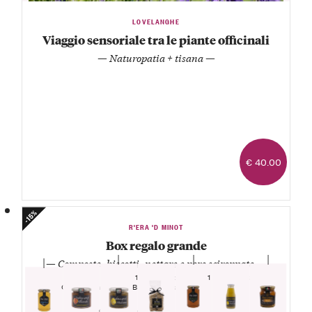
LOVELANGHE
Viaggio sensoriale tra le piante officinali
— Naturopatia + tisana —
€ 40.00
-15%
R'ERA 'D MINOT
Box regalo grande
— Composte, biscotti, nettare e pere sciroppate —
1 Vasetto
1 Sacchetto
1 Bottiglietta
Confettura
Biscotti pera,
Nettare di
extra di
cannella e
pera
1 Vasetto
1 Vasetto
1 Vasetto
albicocche
cioccolato
Madernassa
1 Vasetto
Confettura
Miele di
Pere