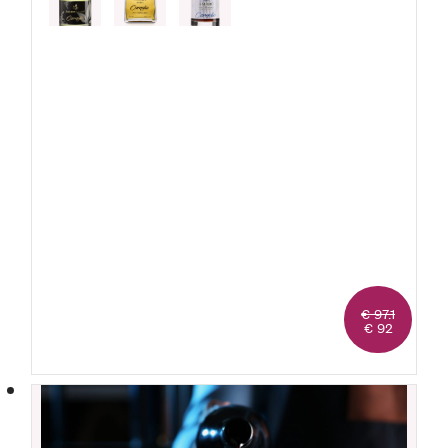
1 Genepy
1 Amaro
€ 97.1
€ 92