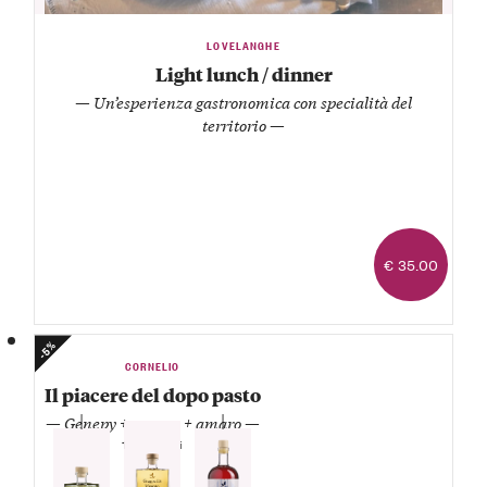
LOVELANGHE
Light lunch / dinner
— Un’esperienza gastronomica con specialità del
territorio —
€ 35.00
-5%
CORNELIO
Il piacere del dopo pasto
— Genepy + grappa + amaro —
1 Grappa di
moscato