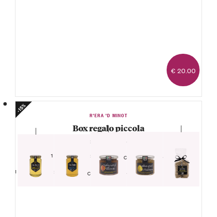
€ 20.00
-15%
R'ERA 'D MINOT
Box regalo piccola
— Composte, biscotti e miele —
1 Vasetto
1 Vasetto Miele di
Confettura extra
tiglio
di pere
1 Vasetto
1 Sacchetto
Madernassa
1 Vasetto Miele di
Confettura extra
Biscotti pera,
acacia
di albicocche
cannella e
cioccolato