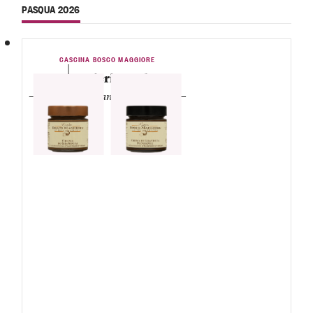
PASQUA 2026
CASCINA BOSCO MAGGIORE
Un pensierino goloso
— Gianduja e gianduja fondente —
1 Vasetto Crema di
gianduja fondente
1 Vasetto Crema di
gianduja