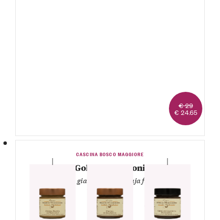
€ 29
€ 24.65
CASCINA BOSCO MAGGIORE
Golose tentazioni
— Bianca, gianduja e gianduja fondente —
1 Vasetto Crema di
gianduja
1 Vasetto Crema
1 Vasetto Crema di
bianca di nocciole
gianduja fondente