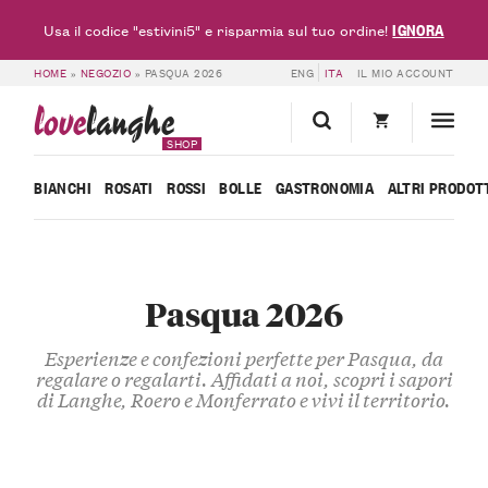
IGNORA
Usa il codice "estivini5" e risparmia sul tuo ordine!
HOME
»
NEGOZIO
»
PASQUA 2026
ENG
ITA
IL MIO ACCOUNT
love
langhe
SHOP
BIANCHI
ROSATI
ROSSI
BOLLE
GASTRONOMIA
ALTRI PRODOT
Pasqua 2026
Esperienze e confezioni perfette per Pasqua, da
regalare o regalarti. Affidati a noi, scopri i sapori
di Langhe, Roero e Monferrato e vivi il territorio.