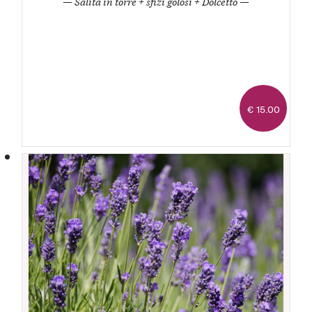
— Salita in torre + sfizi golosi + Dolcetto —
€ 15.00