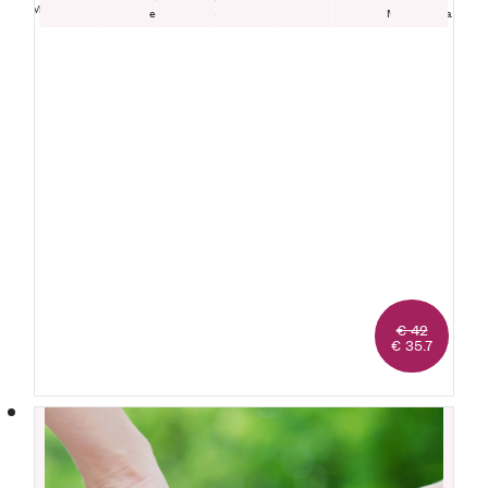
Miele di tiglio
extra di pere
millefiori
Madernassa
Madernassa
sciroppate
€ 42
€ 35.7