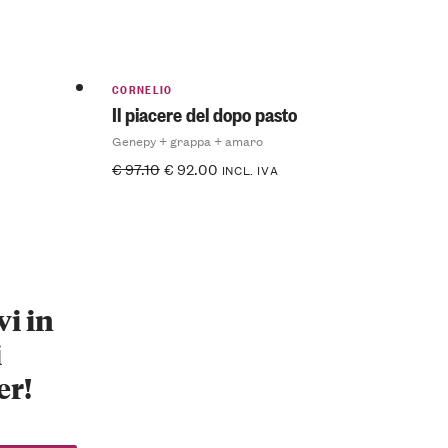
CORNELIO
Il piacere del dopo pasto
Genepy + grappa + amaro
€
97.10
€
92.00
INCL. IVA
vi in
i
er!