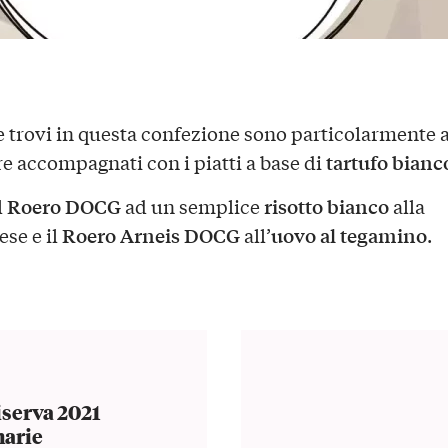
he trovi in questa confezione sono particolarmente a
tartufo bianc
re accompagnati con i piatti a base di
Roero DOCG
risotto bianco
l
ad un semplice
alla
Roero Arneis DOCG
uovo al tegamino
se e il
all’
.
serva 2021
marie