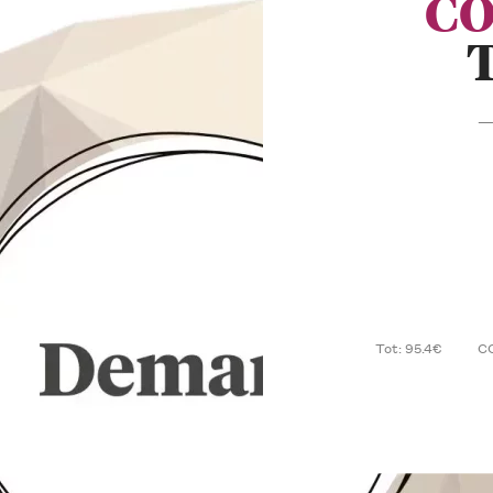
CO
— 
Tot: 95.4€
C