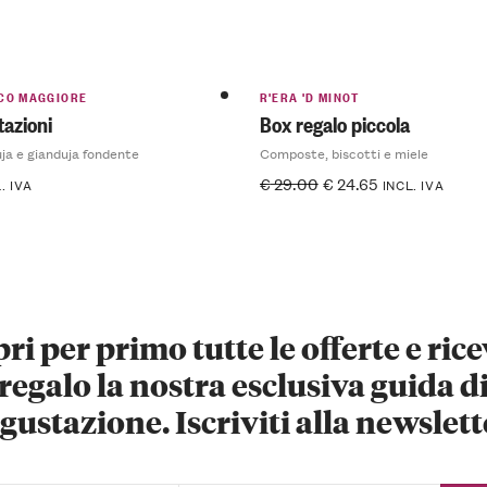
CO MAGGIORE
R'ERA 'D MINOT
tazioni
Box regalo piccola
ja e gianduja fondente
Composte, biscotti e miele
€
29.00
€
24.65
. IVA
INCL. IVA
ri per primo tutte le offerte e rice
regalo la nostra esclusiva guida d
gustazione. Iscriviti alla newslett