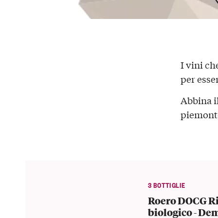
I vini c
per esse
Abbina i
piemonte
3 BOTTIGLIE
Roero DOCG Ri
biologico - De