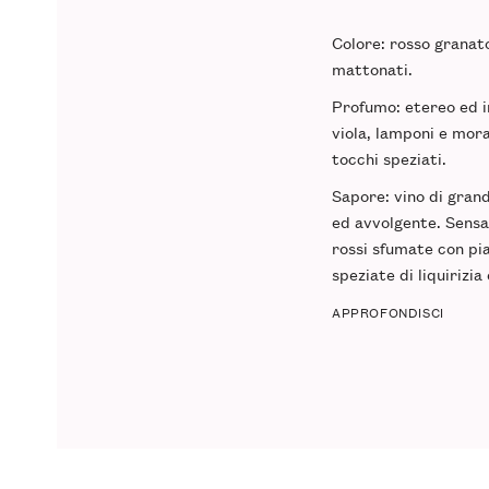
Colore
: rosso granato
mattonati.
Profumo
: etereo ed 
viola, lamponi e mora
tocchi speziati.
Sapore
: vino di gra
ed avvolgente. Sensaz
rossi sfumate con pi
speziate di liquirizia
APPROFONDISCI