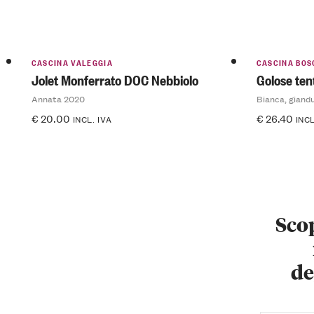
CASCINA VALEGGIA
CASCINA BOS
Jolet Monferrato DOC Nebbiolo
Golose ten
Annata 2020
Bianca, giandu
€
20.00
€
26.40
INCL. IVA
INCL
Scop
de