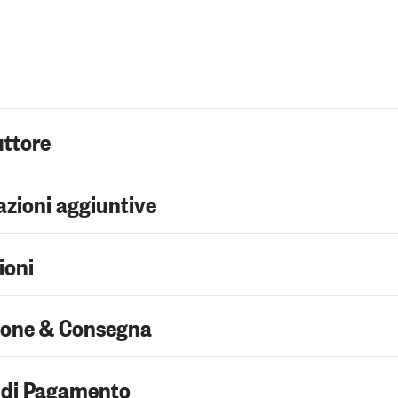
uttore
zioni aggiuntive
ioni
ione & Consegna
 di Pagamento