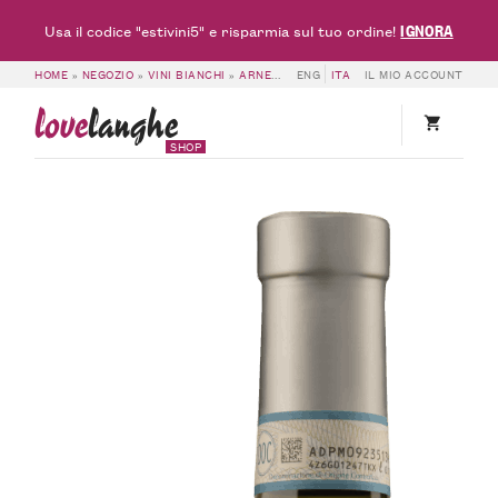
IGNORA
Usa il codice "estivini5" e risparmia sul tuo ordine!
HOME
»
NEGOZIO
»
VINI BIANCHI
»
ARNEIS DOC & DOCG
ENG
ITA
»
IL MIO ACCOUNT
LANGHE ARNEIS MAT
love
langhe
SHOP