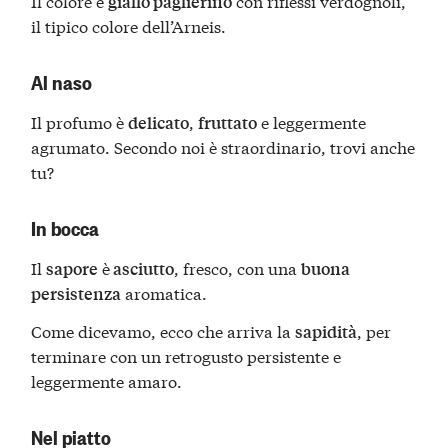
Il colore è
con riflessi verdognoli,
giallo paglierino
il tipico colore dell’Arneis.
Al naso
Il profumo è
,
e leggermente
delicato
fruttato
agrumato. Secondo noi è straordinario, trovi anche
tu?
In bocca
Il
è
, fresco, con una
sapore
asciutto
buona
aromatica.
persistenza
Come dicevamo, ecco che arriva la
, per
sapidità
terminare con un retrogusto persistente e
leggermente amaro.
Nel piatto