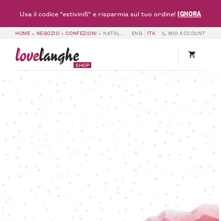
IGNORA
Usa il codice "estivini5" e risparmia sul tuo ordine!
HOME
»
NEGOZIO
»
CONFEZIONI
»
NATALE – 6 BOTTIGLIE ALESSANDRO RIVETTO
ENG
ITA
IL MIO ACCOUNT
love
langhe
SHOP