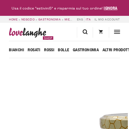
IGNORA
Usa il codice "estivini5" e risparmia sul tuo ordine!
HOME
»
NEGOZIO
»
GASTRONOMIA
»
MIELE
»
ENG
MIELE DI FLORA MONTANA – R’ER
ITA
IL MIO ACCOUNT
love
langhe
SHOP
BIANCHI
ROSATI
ROSSI
BOLLE
GASTRONOMIA
ALTRI PRODOT