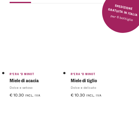
SPEDIZIONE GRATUITA IN ITALIA
per 6 bottiglie
R'ERA 'D MINOT
R'ERA 'D MINOT
Miele di acacia
Miele di tiglio
Dolce e setoso
Dolce e delicato
€
10.30
€
10.30
INCL. IVA
INCL. IVA