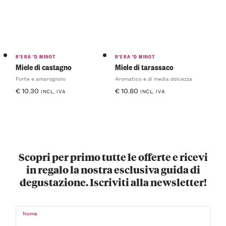
R'ERA 'D MINOT
R'ERA 'D MINOT
Miele di castagno
Miele di tarassaco
Forte e amarognolo
Aromatico e di media dolcezza
€
10.30
€
10.80
INCL. IVA
INCL. IVA
Scopri per primo tutte le offerte e ricevi
in regalo la nostra esclusiva guida di
degustazione. Iscriviti alla newsletter!
Nome