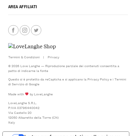
AREA AFFILIATI
Termini & Condizioni
|
Privacy
© 2026 Love Langhe — Riproduzione parziale dei contenuti consentita a
patto di indicarne la fonte
Questo si è protetto da reCaptcha e si applicano la
Privacy Policy
e i
Termini
di Servizio
di Google
Made with
by LoveLanghe
LoveLanghe S.R.L.
P.IVA 03796440042
Via Castello 20
12050 Albaretto della Torre (CN)
Italy