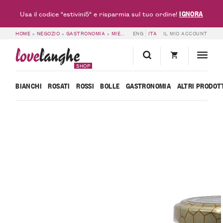
IGNORA
Usa il codice "estivini5" e risparmia sul tuo ordine!
HOME
»
NEGOZIO
»
GASTRONOMIA
»
MIELE
»
ENG
MIELE DI MILLEFIORI – R’ERA ‘D 
ITA
IL MIO ACCOUNT
love
langhe
SHOP
BIANCHI
ROSATI
ROSSI
BOLLE
GASTRONOMIA
ALTRI PRODOT