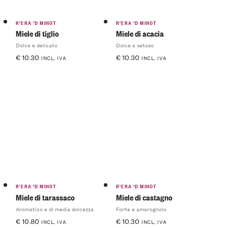
R'ERA 'D MINOT
R'ERA 'D MINOT
Miele di tiglio
Miele di acacia
Dolce e delicato
Dolce e setoso
€
10.30
€
10.30
INCL. IVA
INCL. IVA
R'ERA 'D MINOT
R'ERA 'D MINOT
Miele di tarassaco
Miele di castagno
Aromatico e di media dolcezza
Forte e amarognolo
€
10.80
€
10.30
INCL. IVA
INCL. IVA