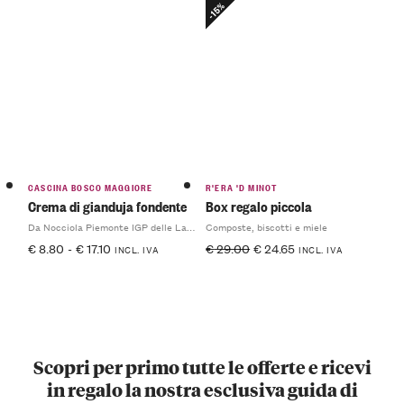
-15%
CASCINA BOSCO MAGGIORE
R'ERA 'D MINOT
Crema di gianduja fondente
Box regalo piccola
Da Nocciola Piemonte IGP delle Langhe
Composte, biscotti e miele
€
8.80
-
€
17.10
€
29.00
€
24.65
INCL. IVA
INCL. IVA
Scopri per primo tutte le offerte e ricevi
in regalo la nostra esclusiva guida di