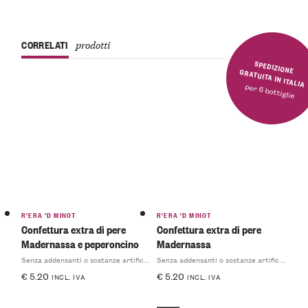
CORRELATI
prodotti
SPEDIZIONE GRATUITA IN ITALIA
per 6 bottiglie
R'ERA 'D MINOT
R'ERA 'D MINOT
Confettura extra di pere
Confettura extra di pere
Madernassa e peperoncino
Madernassa
Senza addensanti o sostanze artificiali
Senza addensanti o sostanze artificiali
€
5.20
€
5.20
INCL. IVA
INCL. IVA