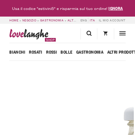
IGNORA
Usa il codice "estivini5" e risparmia sul tuo ordine!
HOME
»
NEGOZIO
»
GASTRONOMIA
»
ALTRI PRODOTTI
ENG
ITA
»
NETTARE DI PERA MADE
IL MIO ACCOUNT
love
langhe
SHOP
BIANCHI
ROSATI
ROSSI
BOLLE
GASTRONOMIA
ALTRI PRODOT