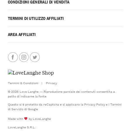
CONDIZIONI GENERALI DI VENDITA
TERMINI DI UTILIZZO AFFILIATI
AREA AFFILIATI
Termini & Condizioni
|
Privacy
© 2026 Love Langhe — Riproduzione parziale dei contenuti consentita a
patto di indicarne la fonte
Questo si è protetto da reCaptcha e si applicano la
Privacy Policy
e i
Termini
di Servizio
di Google
Made with
by LoveLanghe
LoveLanghe S.R.L.