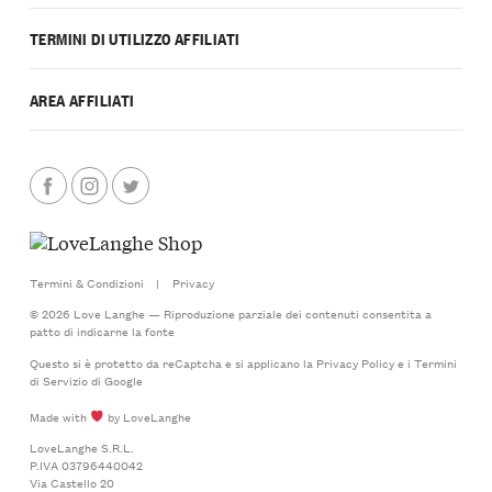
TERMINI DI UTILIZZO AFFILIATI
AREA AFFILIATI
Termini & Condizioni
|
Privacy
© 2026 Love Langhe — Riproduzione parziale dei contenuti consentita a
patto di indicarne la fonte
Questo si è protetto da reCaptcha e si applicano la
Privacy Policy
e i
Termini
di Servizio
di Google
Made with
by LoveLanghe
LoveLanghe S.R.L.
P.IVA 03796440042
Via Castello 20