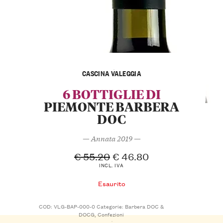
CASCINA VALEGGIA
6 BOTTIGLIE DI
PIEMONTE BARBERA
DOC
— Annata 2019 —
€
55.20
€
46.80
INCL. IVA
Esaurito
COD:
VLG-BAP-000-0
Categorie:
Barbera DOC &
DOCG
,
Confezioni