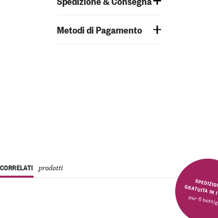
Spedizione & Consegna
Metodi di Pagamento
CORRELATI
prodotti
SPEDIZIONE GRATUITA 
per 6 bottig