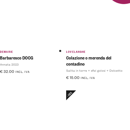
5
DEMARIE
LOVELANGHE
Barbaresco DOCG
Colazione o merenda del
contadino
Annata 2023
Salita in torre + sfizi golosi + Dolcetto
€
32.00
INCL. IVA
€
15.00
INCL. IVA
-15%