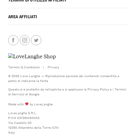
AREA AFFILIATI
Termini & Condizioni
|
Privacy
© 2026 Love Langhe — Riproduzione parziale dei contenuti consentita a
patto di indicarne la fonte
Questo si è protetto da reCaptcha e si applicano la
Privacy Policy
e i
Termini
di Servizio
di Google
Made with
by LoveLanghe
LoveLanghe S.R.L.
P.IVA 03796440042
Via Castello 20
12050 Albaretto della Torre (CN)
Italy