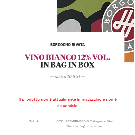
BORGOGNO RIVATA
VINO BIANCO 12% VOL.
IN BAG IN BOX
— da 5 a 10 litri —
Il prodotto non è attualmente in magazzino e non è
disponibile.
Tot: €
COD:
BRR-BIB-B00-0
Categoria:
Vini
Bianchi
Tag:
Vino sfuso