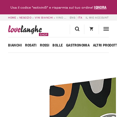
IGNORA
Usa il codice "estivini5" e risparmia sul tuo ordine!
HOME
»
NEGOZIO
»
VINI BIANCHI
»
VINO BIANCO 12% VOL. – BAG IN BOX – BORGOGNO RIVATA
ENG
ITA
IL MIO ACCOUNT
love
langhe
SHOP
BIANCHI
ROSATI
ROSSI
BOLLE
GASTRONOMIA
ALTRI PRODOT