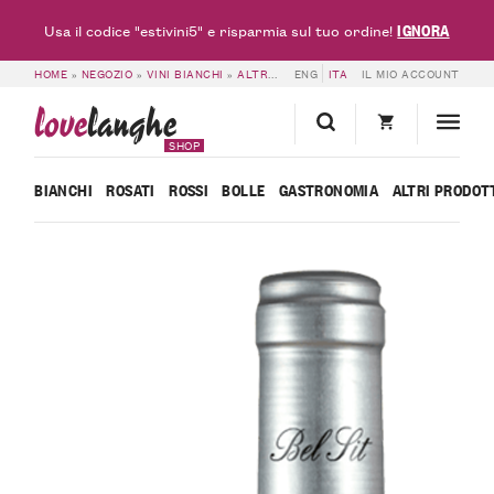
IGNORA
Usa il codice "estivini5" e risparmia sul tuo ordine!
HOME
»
NEGOZIO
»
VINI BIANCHI
»
ALTRI BIANCHI
ENG
»
ITA
VINO BIANCO CÀLLIDO – B
IL MIO ACCOUNT
love
langhe
SHOP
BIANCHI
ROSATI
ROSSI
BOLLE
GASTRONOMIA
ALTRI PRODOT