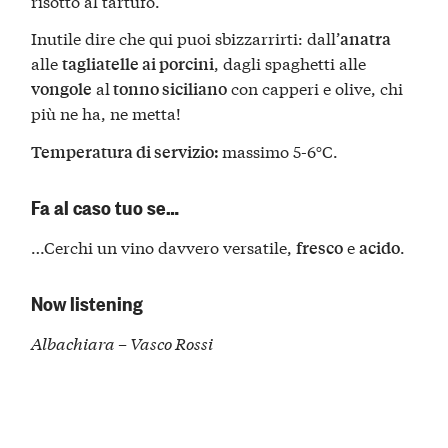
risotto al tartufo.
Inutile dire che qui puoi sbizzarrirti: dall’
anatra
alle
, dagli spaghetti alle
tagliatelle ai porcini
al
con capperi e olive, chi
vongole
tonno siciliano
più ne ha, ne metta!
massimo 5-6°C.
Temperatura di servizio:
Fa al caso tuo se…
…Cerchi un vino davvero versatile,
e
.
fresco
acido
Now listening
Albachiara – Vasco Rossi