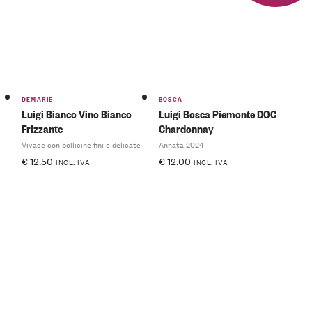
DEMARIE
BOSCA
Luigi Bianco Vino Bianco
Luigi Bosca Piemonte DOC
Frizzante
Chardonnay
Vivace con bollicine fini e delicate
Annata 2024
€
12.50
€
12.00
INCL. IVA
INCL. IVA