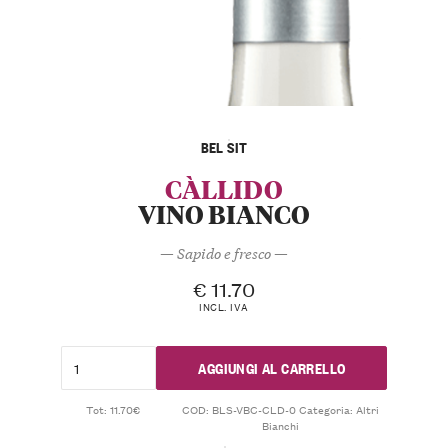
BEL SIT
CÀLLIDO
VINO BIANCO
— Sapido e fresco —
€
11.70
INCL. IVA
AGGIUNGI AL CARRELLO
Tot: 11.70€
COD:
BLS-VBC-CLD-0
Categoria:
Altri
Bianchi