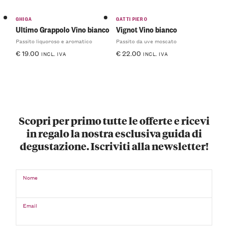
GHIGA
GATTI PIERO
Ultimo Grappolo Vino bianco
Vignot Vino bianco
Passito liquoroso e aromatico
Passito da uve moscato
€
19.00
€
22.00
INCL. IVA
INCL. IVA
Scopri per primo tutte le offerte e ricevi
in regalo la nostra esclusiva guida di
degustazione. Iscriviti alla newsletter!
Nome
Email