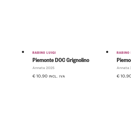
RABINO LUIGI
RABINO 
Piemonte DOC Grignolino
Piemo
Annata 2025
Annata 
€
10.90
€
10.9
INCL. IVA