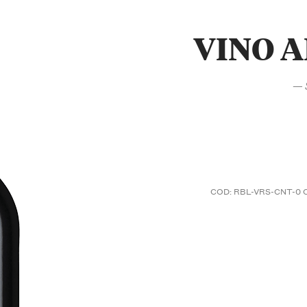
VINO 
— S
COD:
RBL-VRS-CNT-0