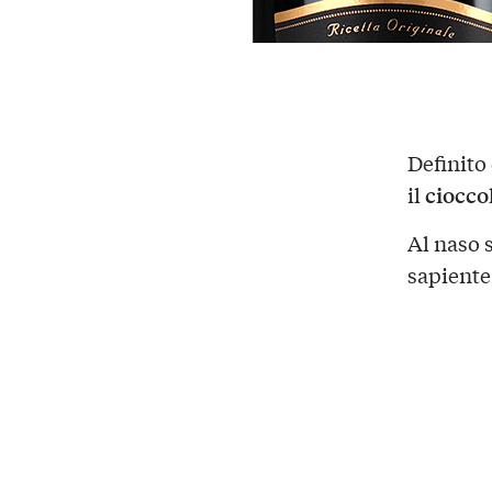
Definit
ciocco
il
Al naso 
sapient