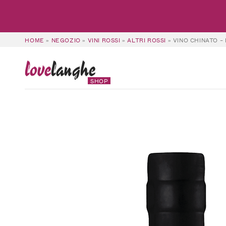
HOME
»
NEGOZIO
»
VINI ROSSI
»
ALTRI ROSSI
»
VINO CHINATO – 
love
langhe
SHOP