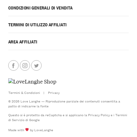
CONDIZIONI GENERALI DI VENDITA
TERMINI DI UTILIZZO AFFILIATI
AREA AFFILIATI
Termini & Condizioni
|
Privacy
© 2026 Love Langhe — Riproduzione parziale dei contenuti consentita a
patto di indicarne la fonte
Questo si è protetto da reCaptcha e si applicano la
Privacy Policy
e i
Termini
di Servizio
di Google
Made with
by LoveLanghe