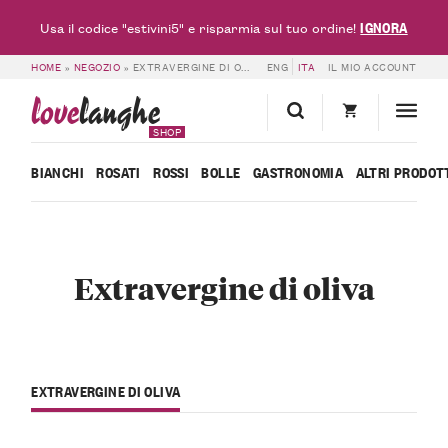
IGNORA
Usa il codice "estivini5" e risparmia sul tuo ordine!
HOME
»
NEGOZIO
»
EXTRAVERGINE DI OLIVA
ENG
ITA
IL MIO ACCOUNT
love
langhe
SHOP
BIANCHI
ROSATI
ROSSI
BOLLE
GASTRONOMIA
ALTRI PRODOT
Extravergine di oliva
EXTRAVERGINE DI OLIVA