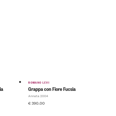
ROMANO LEVI
ia
Grappa con Fiore Fucsia
Annata 2004
€
390.00