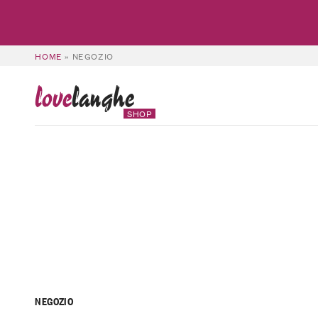
HOME
»
NEGOZIO
love
langhe
SHOP
NEGOZIO