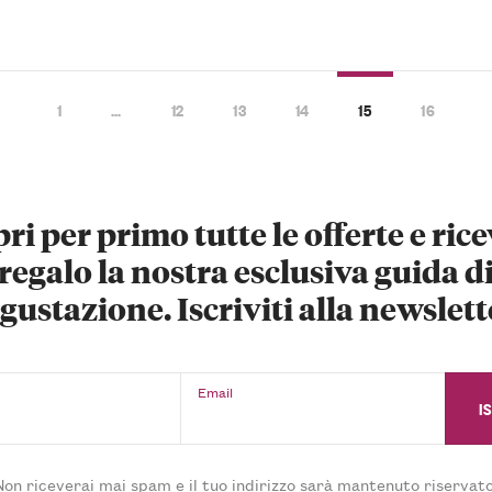
1
…
12
13
14
15
16
ri per primo tutte le offerte e rice
regalo la nostra esclusiva guida d
gustazione. Iscriviti alla newslett
Email
Non riceverai mai spam e il tuo indirizzo sarà mantenuto riservato