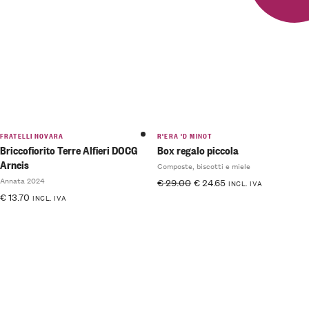
FRATELLI NOVARA
R'ERA 'D MINOT
Briccofiorito Terre Alfieri DOCG
Box regalo piccola
Arneis
Composte, biscotti e miele
Annata 2024
€
29.00
€
24.65
INCL. IVA
€
13.70
INCL. IVA