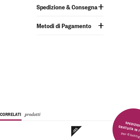
Spedizione & Consegna
Metodi di Pagamento
CORRELATI
prodotti
SPEDIZIONE GRATUITA 
-15%
per 6 bottig