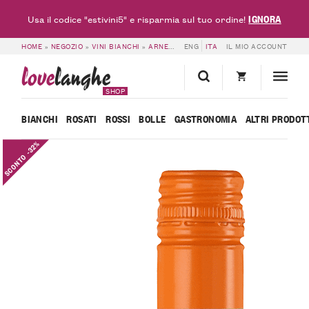
IGNORA
Usa il codice "estivini5" e risparmia sul tuo ordine!
HOME
»
NEGOZIO
»
VINI BIANCHI
»
ARNEIS DOC & DOCG
ENG
ITA
»
IL MIO ACCOUNT
6 BOTTIGLIE DI ROE
love
langhe
SHOP
BIANCHI
ROSATI
ROSSI
BOLLE
GASTRONOMIA
ALTRI PRODOT
SCONTO -32%