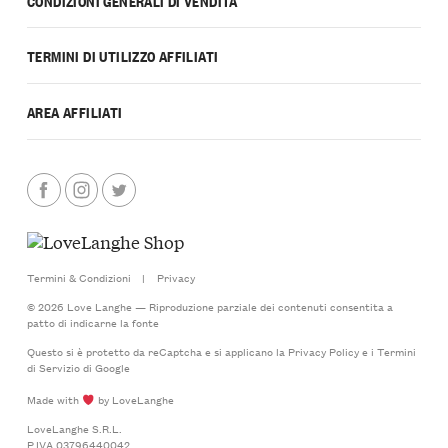
CONDIZIONI GENERALI DI VENDITA
TERMINI DI UTILIZZO AFFILIATI
AREA AFFILIATI
Termini & Condizioni
|
Privacy
© 2026 Love Langhe — Riproduzione parziale dei contenuti consentita a
patto di indicarne la fonte
Questo si è protetto da reCaptcha e si applicano la
Privacy Policy
e i
Termini
di Servizio
di Google
Made with
by LoveLanghe
LoveLanghe S.R.L.
P.IVA 03796440042