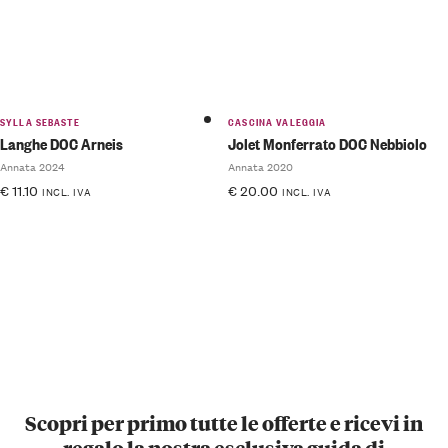
SYLLA SEBASTE
CASCINA VALEGGIA
Langhe DOC Arneis
Jolet Monferrato DOC Nebbiolo
Annata 2024
Annata 2020
€
11.10
€
20.00
INCL. IVA
INCL. IVA
Scopri per primo tutte le offerte e ricevi in
regalo la nostra esclusiva guida di