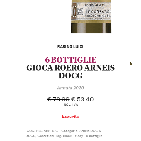
RABINO LUIGI
6 BOTTIGLIE
GIOCA ROERO ARNEIS
DOCG
— Annata 2020 —
€
78.00
€
53.40
INCL. IVA
Esaurito
COD:
RBL-ARN-GIC-1
Categorie:
Arneis DOC &
DOCG
,
Confezioni
Tag:
Black Friday - 6 bottiglie