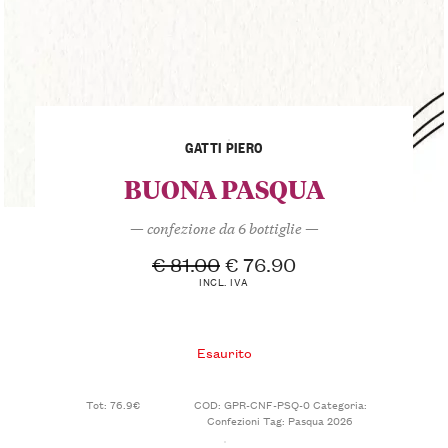
GATTI PIERO
BUONA PASQUA
— confezione da 6 bottiglie —
€
81.00
€
76.90
INCL. IVA
Esaurito
Tot: 76.9€
COD:
GPR-CNF-PSQ-0
Categoria:
Confezioni
Tag:
Pasqua 2026