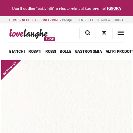
IGNORA
Usa il codice "estivini5" e risparmia sul tuo ordine!
HOME
»
NEGOZIO
»
CONFEZIONI
»
PASQUA – GATTI PIERO
ENG
ITA
IL MIO ACCOUNT
love
langhe
SHOP
BIANCHI
ROSATI
ROSSI
BOLLE
GASTRONOMIA
ALTRI PRODOT
SCONTO -5%