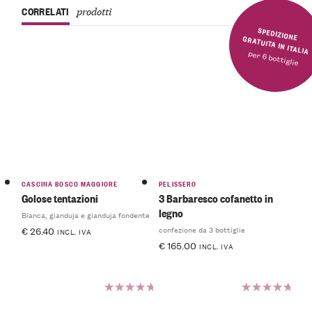
CORRELATI
prodotti
SPEDIZIONE GRATUITA IN ITALIA
per 6 bottiglie
CASCINA BOSCO MAGGIORE
PELISSERO
Golose tentazioni
3 Barbaresco cofanetto in
legno
Bianca, gianduja e gianduja fondente
confezione da 3 bottiglie
€
26.40
INCL. IVA
€
165.00
INCL. IVA
Valutato
Valutato