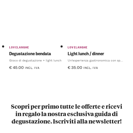
5.00
su
5.00
su
5
5
LOVELANGHE
LOVELANGHE
Degustazione bendata
Light lunch / dinner
Gioco di degustazione + light lunch
Un’esperienza gastronomica con specialità del territorio
€
45.00
€
35.00
INCL. IVA
INCL. IVA
Scopri per primo tutte le offerte e ricevi
in regalo la nostra esclusiva guida di
degustazione. Iscriviti alla newsletter!