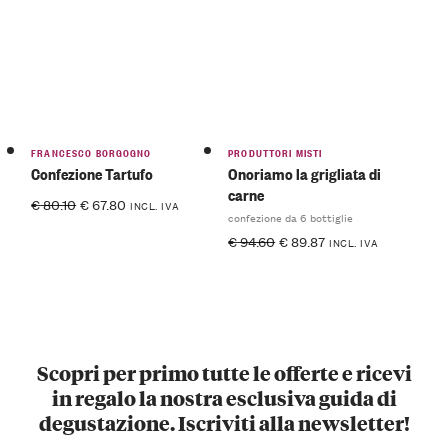
FRANCESCO BORGOGNO
PRODUTTORI MISTI
Confezione Tartufo
Onoriamo la grigliata di
carne
€
80.10
€
67.80
INCL. IVA
confezione da 6 bottiglie
€
94.60
€
89.87
INCL. IVA
Scopri per primo tutte le offerte e ricevi
in regalo la nostra esclusiva guida di
degustazione. Iscriviti alla newsletter!