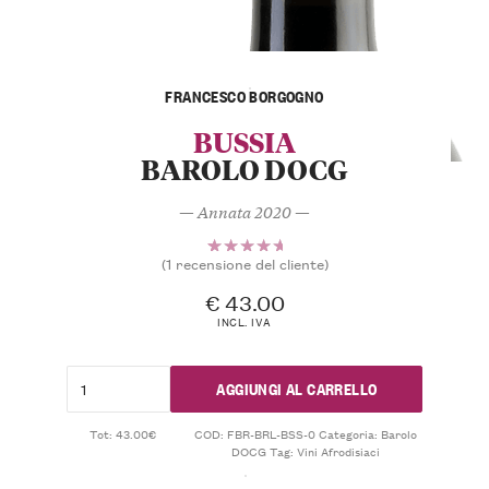
FRANCESCO BORGOGNO
BUSSIA
BAROLO DOCG
— Annata 2020 —
(
1
recensione del cliente)
1
Valutato
5.00
su
€
43.00
5 su
INCL. IVA
base di
recensioni
AGGIUNGI AL CARRELLO
Tot: 43.00€
COD:
FBR-BRL-BSS-0
Categoria:
Barolo
DOCG
Tag:
Vini Afrodisiaci