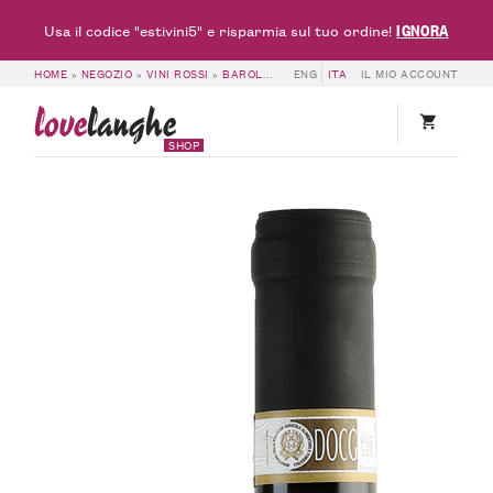
IGNORA
Usa il codice "estivini5" e risparmia sul tuo ordine!
HOME
»
NEGOZIO
»
VINI ROSSI
»
BAROLO DOCG
ENG
»
BAROLO DOCG BUSSIA 2020 
ITA
IL MIO ACCOUNT
love
langhe
SHOP