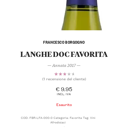
FRANCESCO BORGOGNO
LANGHE DOC FAVORITA
— Annata 2017 —
(
1
recensione del cliente)
Valutato
1
3.00
€
9.95
su 5
INCL. IVA
su
base
Esaurito
di
recensioni
COD:
FBR-LFA-000-0
Categoria:
Favorita
Tag:
Vini
Afrodisiaci