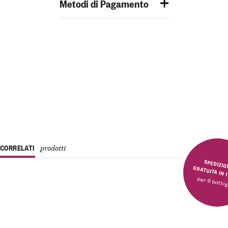
Metodi di Pagamento
CORRELATI
prodotti
SPEDIZIONE GRATUITA 
per 6 bottig