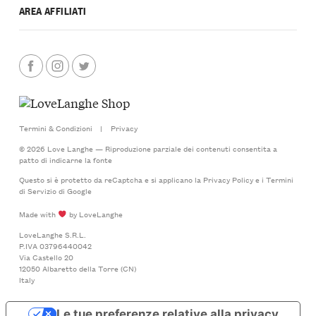
AREA AFFILIATI
Termini & Condizioni
|
Privacy
© 2026 Love Langhe — Riproduzione parziale dei contenuti consentita a
patto di indicarne la fonte
Questo si è protetto da reCaptcha e si applicano la
Privacy Policy
e i
Termini
di Servizio
di Google
Made with
by LoveLanghe
LoveLanghe S.R.L.
P.IVA 03796440042
Via Castello 20
12050 Albaretto della Torre (CN)
Italy
Le tue preferenze relative alla privacy