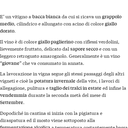
E’ un vitigno a
da cui si ricava un
bacca bianca
grappolo
, cilindrico e allungato con acino di colore
medio
giallo
.
dorato
Il vino è di colore
con riflessi verdolini,
giallo paglierino
lievemente fruttato, delicato dal
e con un
sapore secco
leggero retrogusto amarognolo. Generalmente è un vino
“
” che va consumato in annata.
giovane
La lavorazione in vigna segue gli stessi passaggi degli altri
vigneti e cioè la
della vite, i lavori di
potatura invernale
allegagione, pulitura e
ed infine la
taglio dei tralci in estate
durante la seconda metà del mese di
vendemmia
.
Settembre
Dopodiché in cantina si inizia con la pigiatura e
diraspatura ed il mosto viene sottoposto alla
a temperatura costantemente bassa
fermentazione alcolica