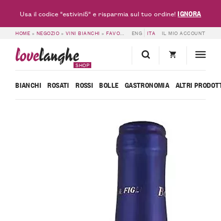
IGNORA
Usa il codice "estivini5" e risparmia sul tuo ordine!
HOME
»
NEGOZIO
»
VINI BIANCHI
»
FAVORITA
ENG
»
LANGHE FAVORITA DOC 2017 –
ITA
IL MIO ACCOUNT
love
langhe
SHOP
BIANCHI
ROSATI
ROSSI
BOLLE
GASTRONOMIA
ALTRI PRODOT