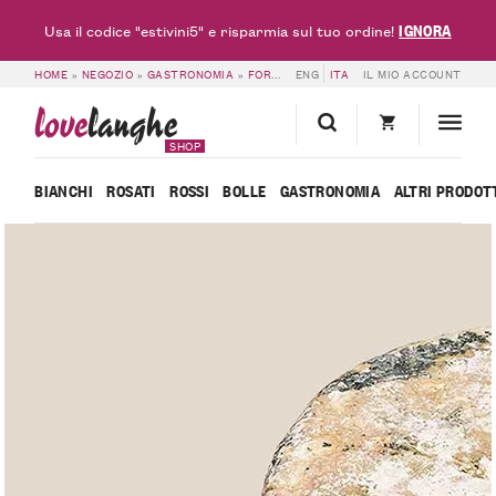
IGNORA
Usa il codice "estivini5" e risparmia sul tuo ordine!
HOME
»
NEGOZIO
»
GASTRONOMIA
»
FORMAGGI
ENG
»
BLU DEL BARBA – CASCINA 
ITA
IL MIO ACCOUNT
love
langhe
SHOP
BIANCHI
ROSATI
ROSSI
BOLLE
GASTRONOMIA
ALTRI PRODOT