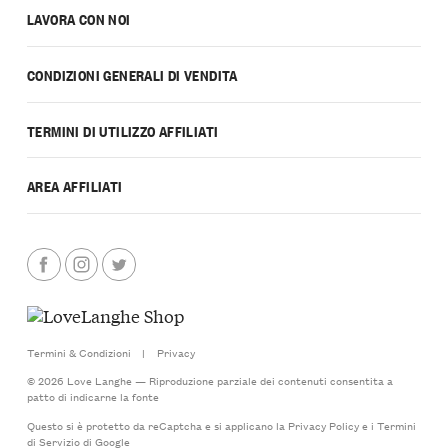
LAVORA CON NOI
CONDIZIONI GENERALI DI VENDITA
TERMINI DI UTILIZZO AFFILIATI
AREA AFFILIATI
Termini & Condizioni
|
Privacy
© 2026 Love Langhe — Riproduzione parziale dei contenuti consentita a
patto di indicarne la fonte
Questo si è protetto da reCaptcha e si applicano la
Privacy Policy
e i
Termini
di Servizio
di Google