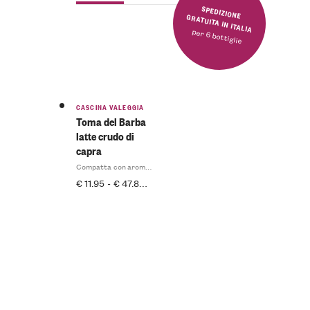
SPEDIZIONE GRATUITA IN ITALIA
per 6 bottiglie
CASCINA VALEGGIA
Toma del Barba
latte crudo di
capra
Compatta con aromi complessi
€
11.95
-
€
47.80
INCL. IVA