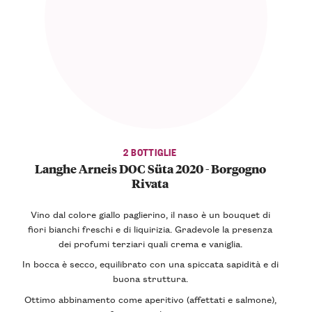
2 BOTTIGLIE
Langhe Arneis DOC Süta 2020 - Borgogno
Rivata
Vino dal colore
giallo paglierino
, il naso è un
bouquet di
fiori bianchi
freschi e di
liquirizia
. Gradevole la presenza
dei profumi terziari quali crema e vaniglia.
In bocca è
secco
, equilibrato con una
spiccata sapidità
e di
buona struttura.
Ottimo abbinamento come
aperitivo
(affettati e salmone),