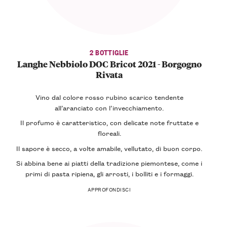
2 BOTTIGLIE
Langhe Nebbiolo DOC Bricot 2021 - Borgogno
Rivata
Vino dal colore
rosso rubino scarico
tendente
all’aranciato con l’invecchiamento.
Il profumo è caratteristico, con delicate
note fruttate e
floreali
.
Il
sapore
è
secco
, a volte
amabile
,
vellutato
, di buon corpo.
Si abbina bene ai
piatti della tradizione piemontese
, come i
primi di pasta ripiena, gli arrosti, i
bolliti
e i
formaggi
.
APPROFONDISCI