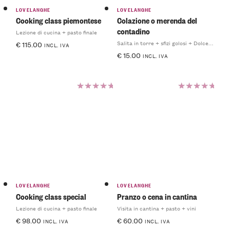
LOVELANGHE
LOVELANGHE
Cooking class piemontese
Colazione o merenda del
contadino
Lezione di cucina + pasto finale
Salita in torre + sfizi golosi + Dolcetto
€
115.00
INCL. IVA
€
15.00
INCL. IVA
Valutato
Valutato
5.00
su
5.00
su
5
5
LOVELANGHE
LOVELANGHE
Cooking class special
Pranzo o cena in cantina
Lezione di cucina + pasto finale
Visita in cantina + pasto + vini
€
98.00
€
60.00
INCL. IVA
INCL. IVA