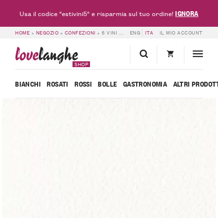
IGNORA
Usa il codice "estivini5" e risparmia sul tuo ordine!
HOME
»
NEGOZIO
»
CONFEZIONI
»
6 VINI DI BORGOGNO RIVATA PER PASQUA
ENG
ITA
IL MIO ACCOUNT
love
langhe
SHOP
BIANCHI
ROSATI
ROSSI
BOLLE
GASTRONOMIA
ALTRI PRODOT